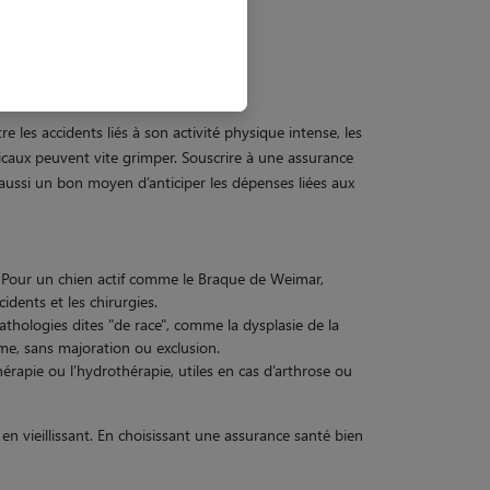
e les accidents liés à son activité physique intense, les
icaux peuvent vite grimper. Souscrire à une assurance
t aussi un bon moyen d’anticiper les dépenses liées aux
ge. Pour un chien actif comme le Braque de Weimar,
dents et les chirurgies.
thologies dites "de race", comme la dysplasie de la
me, sans majoration ou exclusion.
rapie ou l’hydrothérapie, utiles en cas d’arthrose ou
n vieillissant. En choisissant une assurance santé bien