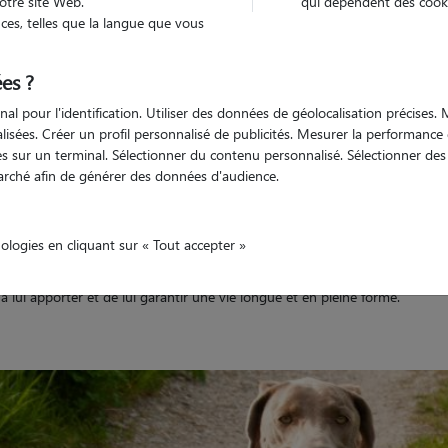
otre site Web.
qui dépendent des cooki
es, telles que la langue que vous
es ?
nal pour l'identification. Utiliser des données de géolocalisation précises
nalisées. Créer un profil personnalisé de publicités. Mesurer la performanc
roblèmes de santé du Br
 sur un terminal. Sélectionner du contenu personnalisé. Sélectionner des p
arché afin de générer des données d'audience.
nologies en cliquant sur « Tout accepter »
, doté d’une bonne constitution physique et d’une espérance de vie satisf
 problèmes de santé spécifiques. Prédispositions articulaires, risques diges
à lui apporter et de lui garantir une vie longue et en pleine forme.