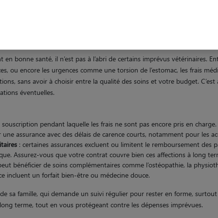
 santé pour votre Braque de Weimar
en bonne santé, il n’est pas à l’abri de certains imprévus vétérinaires. Entr
aces, ou encore les urgences comme une torsion de l’estomac, les frais méd
ions, sans avoir à choisir entre la qualité des soins et votre budget. C’es
rations éventuelles.
 la souscription pendant laquelle les frais ne sont pas encore pris en char
r une assurance avec des délais de carence courts, notamment pour les acci
taires
: certaines assurances excluent ou limitent le remboursement des pa
que. Assurez-vous que votre contrat couvre bien ces affections à long ter
peut bénéficier de soins complémentaires comme l’ostéopathie, la physiothé
ce incluent un forfait bien-être ou médecine douce.
sa famille, qui demande un suivi régulier pour rester en forme, surtout e
e long terme, tout en vous protégeant contre les dépenses imprévues.