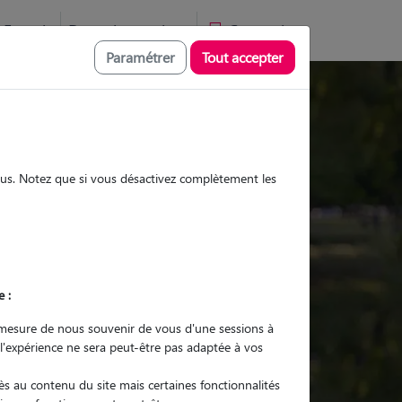
Favoris
Devenir pet sitter
Connexion
Paramétrer
Tout accepter
Promenades
Promenades
Visites
Visites
sous. Notez que si vous désactivez complètement les
Ville
e :
r quel animal ?
mesure de nous souvenir de vous d'une sessions à
 l'expérience ne sera peut-être pas adaptée à vos
er mon Pet Sitter
s au contenu du site mais certaines fonctionnalités