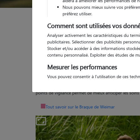
aidera à améliorer les performances de n
Nous pouvons mieux suivre vos préférenc
préférez utiliser.
Comment sont utilisées vos donné
Garde d'animaux
Santé du Braque de Weimar
Analyser activement les caractéristiques du termi
publicitaires. Sélectionner des publicités person
Maladies et p
Stocker et/ou accéder à des informations stockées
contenu personnalisé. Exploiter des études de m
Mesurer les performances
Vous pouvez consentir à l'utilisation de ces tech
Le Braque de Weimar est un chien généralement robuste
comme toutes les races, il n’est pas à l’abri de certains
points de vigilance permet de mieux anticiper les soins 
Tout savoir sur le Braque de Weimar