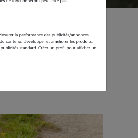
es ne fonctionneront peut-être pas.
. Mesurer la performance des publicités/annonces
e du contenu. Développer et améliorer les produits.
aque de Weimar
ublicités standard. Créer un profil pour afficher un
aisante pour un chien de grande taille. Toutefois,
tifs ou simples précautions du quotidien : connaître les