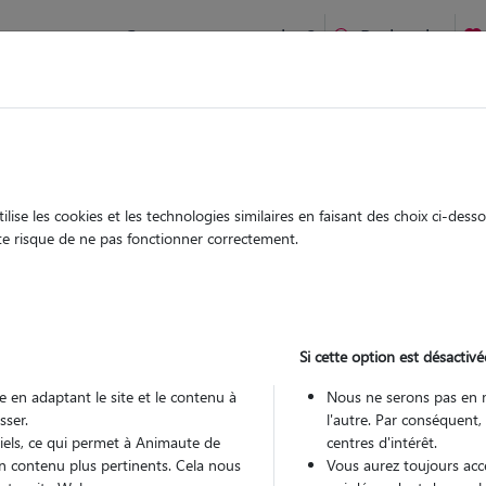
Comment ça marche ?
Recherche
de Weimar
Garde
Garde
chez le Pet Sitter
chez le Pet Sitter
ise les cookies et les technologies similaires en faisant des choix ci-des
ute risque de ne pas fonctionner correctement.
Si cette option est désactivé
Pou
 en adaptant le site et le contenu à
Nous ne serons pas en 
sser.
l'autre. Par conséquent,
tiels, ce qui permet à Animaute de
centres d'intérêt.
Trouv
n contenu plus pertinents. Cela nous
Vous aurez toujours accè