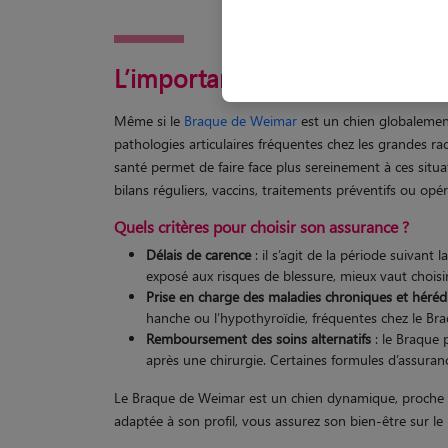
L’importance d’une assurance
Même si le
Braque de Weimar
est un chien globalement 
pathologies articulaires fréquentes chez les grandes r
santé permet de faire face plus sereinement à ces situat
bilans réguliers, vaccins, traitements préventifs ou opé
Quels critères pour choisir son assurance ?
Délais de carence
: il s’agit de la période suivant
exposé aux risques de blessure, mieux vaut choisi
Prise en charge des maladies chroniques et hérédi
hanche ou l’hypothyroïdie, fréquentes chez le Bra
Remboursement des soins alternatifs
: le Braque 
après une chirurgie. Certaines formules d’assuran
Le Braque de Weimar est un chien dynamique, proche de 
adaptée à son profil, vous assurez son bien-être sur l