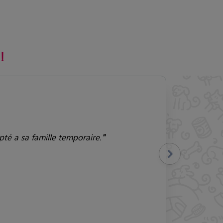
!
tre absence . Je recommande
Suivant