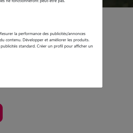
es ne fonctionneront peut-être pas.
. Mesurer la performance des publicités/annonces
e du contenu. Développer et améliorer les produits.
de garde
ublicités standard. Créer un profil pour afficher un
imaute, plateforme numéro 1 du pet sitting
en France
ée, qu’il s’agisse d’un chien, d’un chat ou d’un NAC :