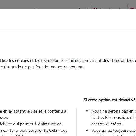
Comment ça marche ?
Recherche
ien idéal !
rifiés
Garde
Garde
chez le Pet Sitter
chez le Pet Sitter
ise les cookies et les technologies similaires en faisant des choix ci-des
ute risque de ne pas fonctionner correctement.
Si cette option est désactivé
Pou
 en adaptant le site et le contenu à
Nous ne serons pas en 
sser.
l'autre. Par conséquent,
tiels, ce qui permet à Animaute de
centres d'intérêt.
Trouv
n contenu plus pertinents. Cela nous
Vous aurez toujours accè