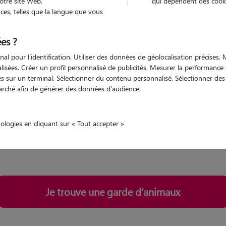
otre site Web.
qui dépendent des cooki
es, telles que la langue que vous
es ?
son animal
nal pour l'identification. Utiliser des données de géolocalisation précises
nalisées. Créer un profil personnalisé de publicités. Mesurer la performanc
'animaux : les solutions 
 sur un terminal. Sélectionner du contenu personnalisé. Sélectionner des p
arché afin de générer des données d'audience.
ur animaux pendant votre départ en vacances ou pour un déplacement ?
An
nologies en cliquant sur « Tout accepter »
ent vos animaux pendant vos vacances
ou vos absences courte ou longue dur
Je trouve une garde d’animaux