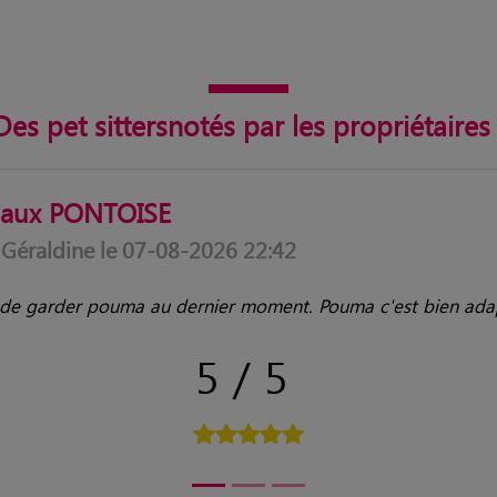
Des pet sittersnotés par les propriétaires 
imaux MOUCHIN
 Anaïs le 07-08-2026 20:42
s de Flore qui s'est bien occupée de nos lapins pendant no
vivement.
"
5/5