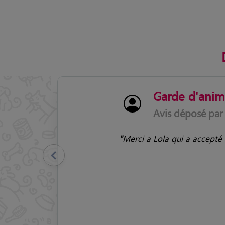
Garde d'an
Avis déposé par
"
Très content des service
Précédent