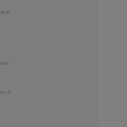
rde et
ctez-
ous le