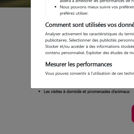
aidera à améliorer les performances de n
Nous pouvons mieux suivre vos préférenc
préférez utiliser.
Comment sont utilisées vos donné
Garde d'animaux
Les solutions pour faire garder 
Analyser activement les caractéristiques du termi
publicitaires. Sélectionner des publicités person
Garde d
Stocker et/ou accéder à des informations stockées
contenu personnalisé. Exploiter des études de m
Mesurer les performances
Vous êtes à la recherche d’une solution de garde po
Vous pouvez consentir à l'utilisation de ces tech
vous propose ses solutions pour
faire garder facilem
La garde d'animaux en famille d’accueil
Les visites à domicile et promenades d’animaux