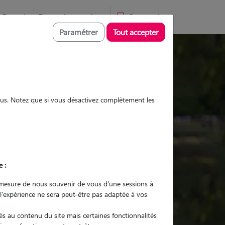
Favoris
Devenir pet sitter
Connexion
Paramétrer
Tout accepter
Promenades
Promenades
Visites
Visites
sous. Notez que si vous désactivez complètement les
Ville
e :
r quel animal ?
mesure de nous souvenir de vous d'une sessions à
 l'expérience ne sera peut-être pas adaptée à vos
er mon Pet Sitter
s au contenu du site mais certaines fonctionnalités