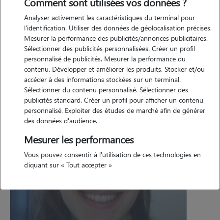
Comment sont utilisées vos données ?
Analyser activement les caractéristiques du terminal pour
+ de 250 000
animaux gardés
l'identification. Utiliser des données de géolocalisation précises.
Mesurer la performance des publicités/annonces publicitaires.
Sélectionner des publicités personnalisées. Créer un profil
16 ans
d'expérience
personnalisé de publicités. Mesurer la performance du
contenu. Développer et améliorer les produits. Stocker et/ou
accéder à des informations stockées sur un terminal.
* 45 057 avis ayant plus de 4/5 sur 45 618 avis actifs.
Sélectionner du contenu personnalisé. Sélectionner des
publicités standard. Créer un profil pour afficher un contenu
personnalisé. Exploiter des études de marché afin de générer
des données d'audience.
Mesurer les performances
Vous pouvez consentir à l'utilisation de ces technologies en
cliquant sur « Tout accepter »