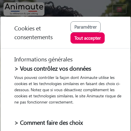
Trouvez votre gardien idéal !
Paramétrer
Cookies et
Parmi nos
pet sitters vérifiés
consentements
Tout accepter
Informations générales
> Vous contrôlez vos données
Garde
Garde
Promenades
Promenades
Vous pouvez contrôler la façon dont Animaute utilise les
chez le Pet Sitter
chez le Pet Sitter
Visites
Visites
cookies et les technologies similaires en faisant des choix ci-
dessous. Notez que si vous désactivez complètement les
cookies et technologies similaires, le site Animaute risque de
Ville
ne pas fonctionner correctement.
> Comment faire des choix
Pour quel animal ?