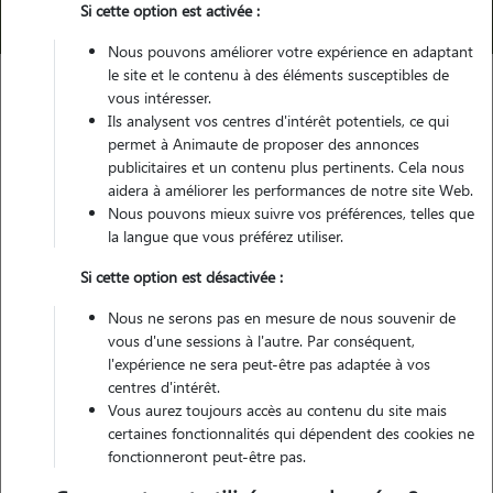
Si cette option est activée :
Nous pouvons améliorer votre expérience en adaptant
Trouver mon Pet Sitter
le site et le contenu à des éléments susceptibles de
vous intéresser.
Ils analysent vos centres d'intérêt potentiels, ce qui
Garde d'animaux en famille, visites et promenades
permet à Animaute de proposer des annonces
d'animaux..
publicitaires et un contenu plus pertinents. Cela nous
aidera à améliorer les performances de notre site Web.
Nous pouvons mieux suivre vos préférences, telles que
la langue que vous préférez utiliser.
Si cette option est désactivée :
Des pet sitters dans toute la
Nous ne serons pas en mesure de nous souvenir de
France
vous d'une sessions à l'autre. Par conséquent,
l'expérience ne sera peut-être pas adaptée à vos
centres d'intérêt.
+ 450 000
nuitées
Vous aurez toujours accès au contenu du site mais
certaines fonctionnalités qui dépendent des cookies ne
fonctionneront peut-être pas.
98%
de taux de satisfaction *