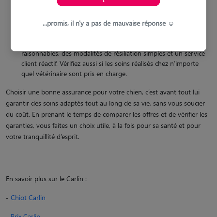
annuels et les franchises. Une formule économique peut
sembler avantageuse au départ, mais se révéler insuffisante en
cas de problème de santé sérieux.
...promis, il n'y a pas de mauvaise réponse ☺️
La flexibilité et la transparence du contrat
: Privilégiez une
assurance claire, sans frais cachés, avec des délais de carence
raisonnables, des modalités de résiliation simples et un service
client réactif. Vérifiez aussi si les soins réalisés chez n’importe
quel vétérinaire sont pris en charge.
Choisir une bonne assurance pour votre chien, c’est avant tout lui
garantir des soins adaptés tout au long de sa vie, sans vous soucier
du coût. En prenant le temps de comparer les offres et de vérifier les
garanties, vous faites un choix utile, à la fois pour sa santé et pour
votre tranquillité d’esprit.
En savoir plus sur le Carlin :
-
Chiot Carlin
-
Prix Carlin