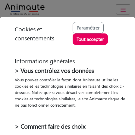
Santé du Carlin
Paramétrer
Cookies et
consentements
Tout accepter
Informations générales
Garde
Garde
Promenades
Promenades
> Vous contrôlez vos données
chez le Pet Sitter
chez le Pet Sitter
Visites
Visites
Vous pouvez contrôler la façon dont Animaute utilise les
cookies et les technologies similaires en faisant des choix ci-
Ville
dessous. Notez que si vous désactivez complètement les
cookies et technologies similaires, le site Animaute risque de
ne pas fonctionner correctement.
Pour quel animal ?
> Comment faire des choix