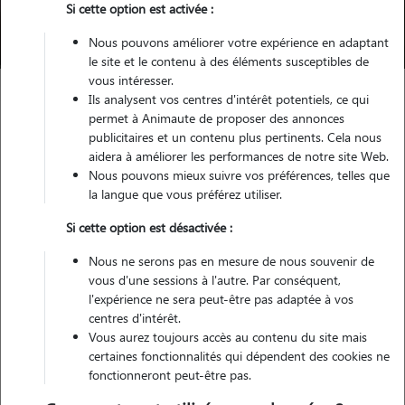
Si cette option est activée :
Trouver mon Pet Sitter
Nous pouvons améliorer votre expérience en adaptant
le site et le contenu à des éléments susceptibles de
vous intéresser.
Ils analysent vos centres d'intérêt potentiels, ce qui
permet à Animaute de proposer des annonces
Garde d'animaux
Santé du Carlin
publicitaires et un contenu plus pertinents. Cela nous
aidera à améliorer les performances de notre site Web.
Nous pouvons mieux suivre vos préférences, telles que
Maladies et problèmes de
la langue que vous préférez utiliser.
santé du Carlin
Si cette option est désactivée :
Nous ne serons pas en mesure de nous souvenir de
vous d'une sessions à l'autre. Par conséquent,
Chien attachant au physique unique, le Carlin est malheureusement
l'expérience ne sera peut-être pas adaptée à vos
prédisposé à certains problèmes de santé, principalement liés à sa
centres d'intérêt.
morphologie brachycéphale (museau écrasé). Difficultés respiratoires,
Vous aurez toujours accès au contenu du site mais
affections oculaires, troubles cutanés… adopter un Carlin, c’est aussi
certaines fonctionnalités qui dépendent des cookies ne
être prêt à surveiller régulièrement son état de santé et à lui offrir les
fonctionneront peut-être pas.
soins adaptés.