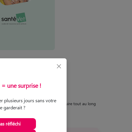
= une surprise !
r plusieurs jours sans votre
n moins fertile, elle peut se reproduire tout au long
le garderait ?
pas réfléchi