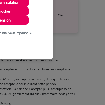
une solution
roches
ille du chien, de la race, et de l'individu. C’est
ension
nts. Ils s’estompent ensuite.
s de mauvaise réponse ☺️
es races. Les 4 étapes sont les suivantes :
e l’accouplement. Durant cette phase, les symptômes
ble (2 ou 3 jours après ovulation). Les symptômes
 accepte la saillie durant cette période ;
estation. La chienne n’accepte plus l’accouplement
chaleurs. Un gonflement du tissu mammaire peut parfois
t 9 mois !