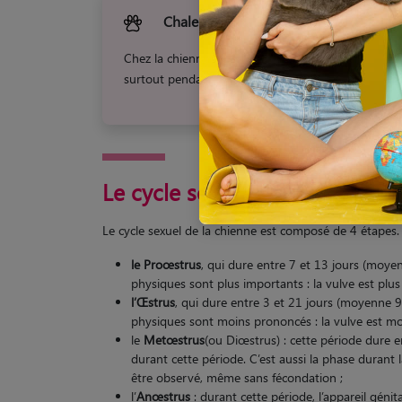
Chaleur de la chienne : quelle est la 
Chez la chienne, la
durée du saignement pendant le
surtout pendant la première phase des chaleurs, l
Le cycle sexuel de la chienne e
Le cycle sexuel de la chienne est composé de 4 étapes.
le Proœstrus
, qui dure entre 7 et 13 jours (moye
physiques sont plus importants : la vulve est plus 
l’Œstrus
, qui dure entre 3 et 21 jours (moyenne 9
physiques sont moins prononcés : la vulve est moi
le
Metœstrus
(ou Diœstrus) : cette période dure e
durant cette période. C’est aussi la phase durant 
être observé, même sans fécondation ;
l’
Anœstrus
: durant cette période, l’appareil génit