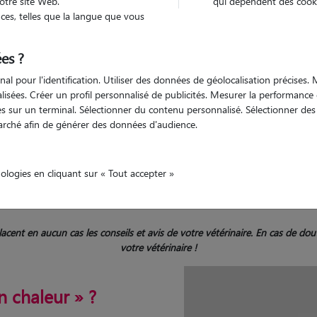
otre site Web.
qui dépendent des cooki
es, telles que la langue que vous
es ?
cycle sexuel, symptômes, solutions
nal pour l'identification. Utiliser des données de géolocalisation précises
nalisées. Créer un profil personnalisé de publicités. Mesurer la performanc
 sur un terminal. Sélectionner du contenu personnalisé. Sélectionner des p
arché afin de générer des données d'audience.
es chaleurs chez la chien
nologies en cliquant sur « Tout accepter »
mplacent en aucun cas les conseils et avis de votre vétérinaire. En cas de 
votre vétérinaire !
 chaleur » ?