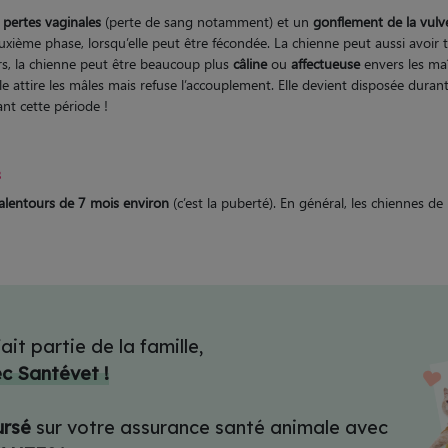
s
pertes vaginales
(perte de sang notamment) et un
gonflement de la vulv
ième phase, lorsqu’elle peut être fécondée. La chienne peut aussi avoir 
urs, la chienne peut être beaucoup plus
câline
ou
affectueuse
envers les maî
le attire les mâles mais refuse l’accouplement. Elle devient disposée dura
nt cette période !
s
 alentours de 7 mois environ
(c’est la puberté). En général, les chiennes d
ait partie de la famille,
ec Santévet !
ursé
sur votre assurance santé animale avec