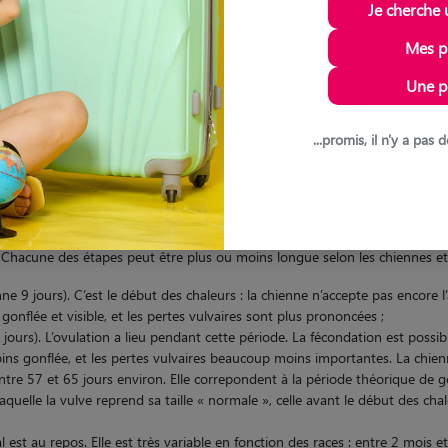
Je cherche 
durée du saignement ?
Mes p
s chaleurs est d’environ 10 jours
, mais cela peut varier en fonction de la ta
Une p
e Proœstrus, que les saignements normalement les plus fréquents et abonda
...promis, il n'y a pa
n détail
 Chacune des étapes peut être plus ou moins longue selon les chiennes et l
nne 9 jours). C’est le début des chaleurs : la chienne n’accepte pas encor
gonflée et visible, et les pertes vulvaires sont plus prononcées ;
 jours). L’ovulation a lieu pendant cette période. La fécondation est possi
ns gonflée, et les pertes vulvaires beaucoup moins importantes. La chienne
ntre 57 et 65 jours environ. Elle correpondent à la période théorique de g
laquelle la vulve reprend sa taille « normale », celle avant le début des 
al est au repos. Elle est très variable en fonction des races : entre 2 mois e