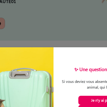
AUTE01
e
✨ Une question 
e la vie
Si vous deviez vous absente
t non, il n’y a
pas de ménopause
! Même si une chienne devient de moins e
animal, qui 
Je n'y ai 