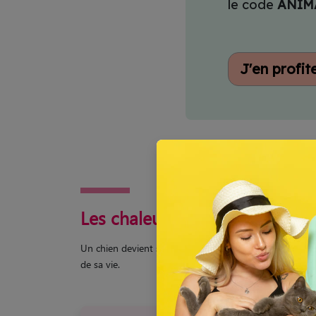
le code
ANIM
J'en profit
Les chaleurs interviennent tout
Un chien devient senior aux alentours de 7 ou 8 ans : e
de sa vie.