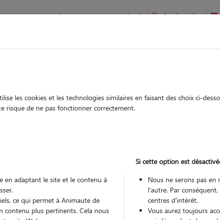
Comment ça marche ?
Recherche
enne :
,
Garde
Garde
chez le Pet Sitter
chez le Pet Sitter
ons
ise les cookies et les technologies similaires en faisant des choix ci-des
ute risque de ne pas fonctionner correctement.
Si cette option est désactivé
Pou
 en adaptant le site et le contenu à
Nous ne serons pas en 
sser.
l'autre. Par conséquent,
tiels, ce qui permet à Animaute de
centres d'intérêt.
Trouv
n contenu plus pertinents. Cela nous
Vous aurez toujours accè