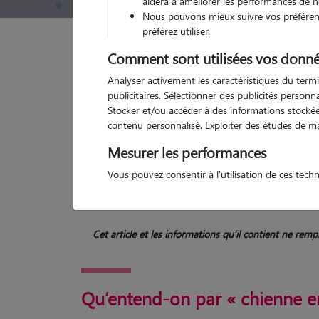
aidera à améliorer les performances de n
Nous pouvons mieux suivre vos préférenc
préférez utiliser.
Comment sont utilisées vos donné
Garde d'animaux
Chaleurs de la chienne : durée, 
Analyser activement les caractéristiques du termi
publicitaires. Sélectionner des publicités person
Catégories de cette page
Santé Chien
Stocker et/ou accéder à des informations stockées
Article publié le 20/12/2024 et mis à jour le 10/09/2025
contenu personnalisé. Exploiter des études de m
Mesurer les performances
L
Vous pouvez consentir à l'utilisation de ces tech
Cet article et les informations qu’il contient ne re
Qu’entend-on par « chienne en