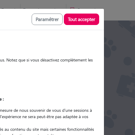
Favoris
Devenir pet sitter
Connexion
Paramétrer
Tout accepter
Promenades
Promenades
Visites
Visites
sous. Notez que si vous désactivez complètement les
Ville
e :
r quel animal ?
mesure de nous souvenir de vous d'une sessions à
 l'expérience ne sera peut-être pas adaptée à vos
er mon Pet Sitter
s au contenu du site mais certaines fonctionnalités