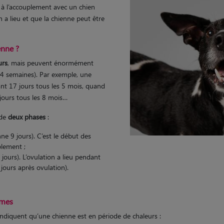
e à l’accouplement avec un chien
n a lieu et que la chienne peut être
enne ?
urs
, mais peuvent énormément
n 4 semaines). Par exemple, une
nt 17 jours tous les 5 mois, quand
jours tous les 8 mois…
 de
deux phases
:
ne 9 jours). C’est le début des
plement ;
jours). L’ovulation a lieu pendant
 jours après ovulation).
ômes
diquent qu’une chienne est en période de chaleurs :