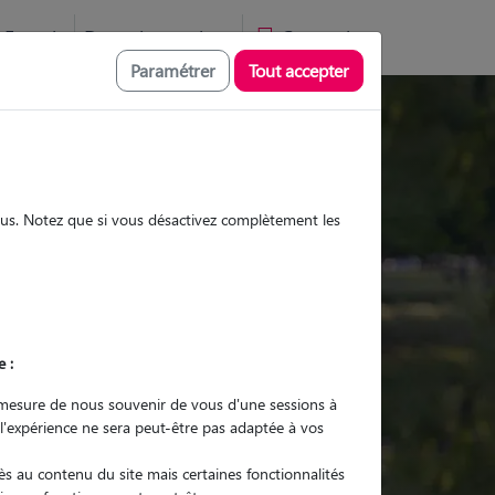
Favoris
Devenir pet sitter
Connexion
Paramétrer
Tout accepter
Promenades
Promenades
Visites
Visites
sous. Notez que si vous désactivez complètement les
e :
r quel animal ?
mesure de nous souvenir de vous d'une sessions à
 l'expérience ne sera peut-être pas adaptée à vos
er mon Pet Sitter
s au contenu du site mais certaines fonctionnalités