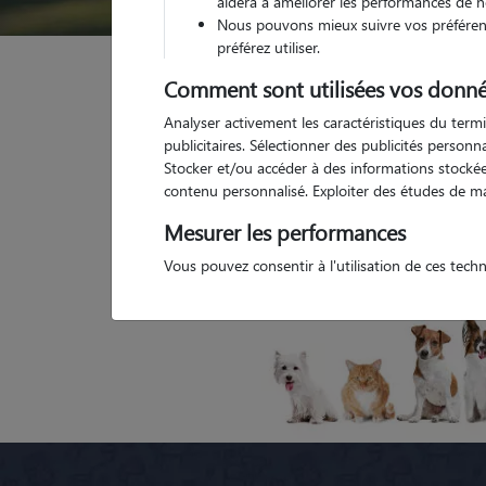
aidera à améliorer les performances de n
Nous pouvons mieux suivre vos préférenc
préférez utiliser.
Garde animaux
France
Auvergne-Rhône-Alpes
Comment sont utilisées vos donné
Analyser activement les caractéristiques du termi
publicitaires. Sélectionner des publicités person
Stocker et/ou accéder à des informations stockées
Toutes nos petsitters à Pierre-Châtel
Tout
contenu personnalisé. Exploiter des études de m
Mesurer les performances
Vous pouvez consentir à l'utilisation de ces tech