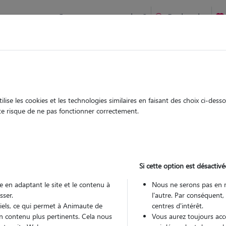
Comment ça marche ?
Recherche
ien idéal !
rifiés
Garde
Garde
chez le Pet Sitter
chez le Pet Sitter
ise les cookies et les technologies similaires en faisant des choix ci-des
ute risque de ne pas fonctionner correctement.
Si cette option est désactivé
Pou
 en adaptant le site et le contenu à
Nous ne serons pas en 
sser.
l'autre. Par conséquent,
tiels, ce qui permet à Animaute de
centres d'intérêt.
Trouv
n contenu plus pertinents. Cela nous
Vous aurez toujours accè