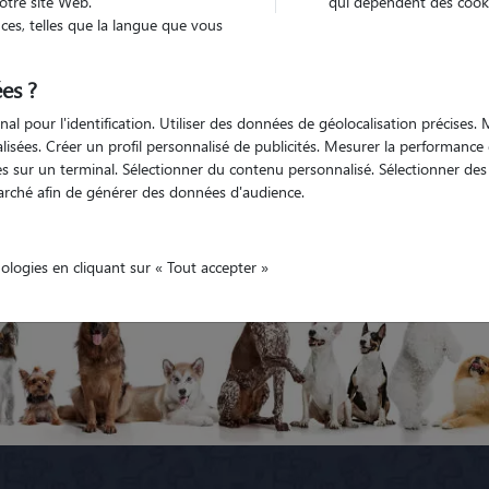
otre site Web.
qui dépendent des cooki
es, telles que la langue que vous
Isère
Pierre-Châtel
es ?
nal pour l'identification. Utiliser des données de géolocalisation précises
Pas encore de petsitters disponibles
nalisées. Créer un profil personnalisé de publicités. Mesurer la performanc
 sur un terminal. Sélectionner du contenu personnalisé. Sélectionner des p
es les gardiens de Pierre-Châtel
Tous les promeneurs de chiens à 
arché afin de générer des données d'audience.
Châtel
nologies en cliquant sur « Tout accepter »