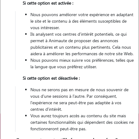
Si cette option est activée :
Il reste cependant important de le sociabiliser dès son plus jeune âge,
Nous pouvons améliorer votre expérience en adaptant
afin de l’habituer aux autres chiens, mais aussi à d’autres animaux.
le site et le contenu à des éléments susceptibles de
vous intéresser.
Les séances d’éducation devront être adaptées à ses capacités, bien
Ils analysent vos centres d'intérêt potentiels, ce qui
qu’il soit très intelligent, il est sensible aux températures extrêmes, en
permet à Animaute de proposer des annonces
raison de son absence de sous poils.
publicitaires et un contenu plus pertinents. Cela nous
aidera à améliorer les performances de notre site Web.
SI vous envisagez d’adopter un Bouledogue Français chiot, il est
Nous pouvons mieux suivre vos préférences, telles que
important de bien connaître cette race pour faire le bon choix :
la langue que vous préférez utiliser.
Quel est le caractère d’un chiot Bouledogue Français ?
Si cette option est désactivée :
Comment éduquer un jeune Bouledogue Français ?
Quels sont les besoins en activités physiques du Bouledogue
Nous ne serons pas en mesure de nous souvenir de
Français ?
vous d'une sessions à l'autre. Par conséquent,
l'expérience ne sera peut-être pas adaptée à vos
centres d'intérêt.
Vous aurez toujours accès au contenu du site mais
certaines fonctionnalités qui dépendent des cookies ne
Évolution du chiot Bouledogue Français
fonctionneront peut-être pas.