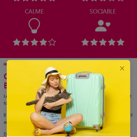
CALME
SOCIABLE
Comment éduquer un jeune
Bouledogue Français ?
Les Bouledogues Français sont des chiens plein de bonne volonté, et
toujours prêt à apprendre de nouveaux tours.
Il est indispensable de l’éduquer avec une méthode positive, afin qu’il
assimile de manière positive ce que vous attendez de lui.
De plus, ses défauts tel que la possessivité et avoir du mal à rester