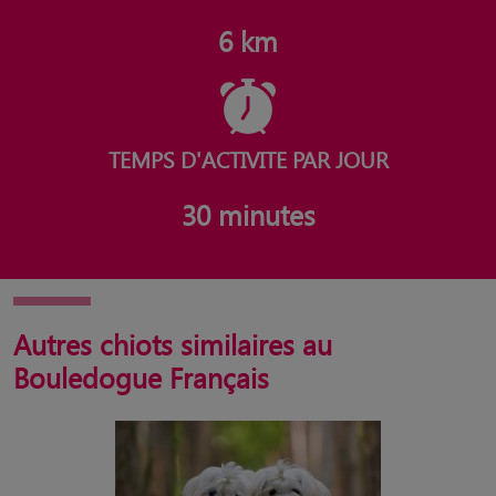
6 km
TEMPS D'ACTIVITE PAR JOUR
30 minutes
Autres chiots similaires au
Bouledogue Français