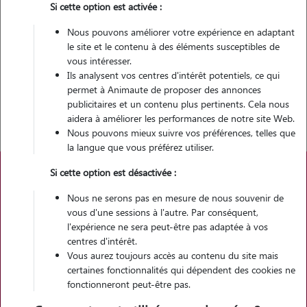
Si cette option est activée :
En complément de ce prix d’achat, il faut également prendre en
Nous pouvons améliorer votre expérience en adaptant
compte le budget global du Kelpie Australien qui va varier selon
le site et le contenu à des éléments susceptibles de
plusieurs critères :
vous intéresser.
Ils analysent vos centres d'intérêt potentiels, ce qui
Alimentation du Kelpie Australien
permet à Animaute de proposer des annonces
Santé du Kelpie Australien
publicitaires et un contenu plus pertinents. Cela nous
Entretien et toilettage du Kelpie Australien
aidera à améliorer les performances de notre site Web.
Nous pouvons mieux suivre vos préférences, telles que
la langue que vous préférez utiliser.
Si cette option est désactivée :
Prix du Kelpie Australien
Nous ne serons pas en mesure de nous souvenir de
vous d'une sessions à l'autre. Par conséquent,
MALE
l'expérience ne sera peut-être pas adaptée à vos
centres d'intérêt.
Vous aurez toujours accès au contenu du site mais
certaines fonctionnalités qui dépendent des cookies ne
fonctionneront peut-être pas.
Min
Max