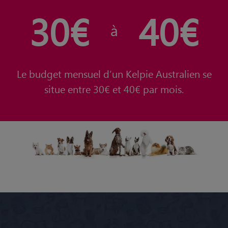
30€
40€
à
Le budget mensuel d’un Kelpie Australien se
situe entre 30€ et 40€ par mois.