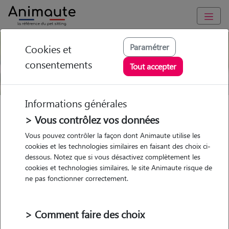
Paramétrer
Cookies et
Prix Kelpie Australien
consentements
Tout accepter
Informations générales
Races de chiens
Groupe 1
Kelpie Australien
> Vous contrôlez vos données
Prix Kelpie Australien
Vous pouvez contrôler la façon dont Animaute utilise les
cookies et les technologies similaires en faisant des choix ci-
dessous. Notez que si vous désactivez complètement les
cookies et technologies similaires, le site Animaute risque de
Quel est le prix d’un Kelpie Australien
ne pas fonctionner correctement.
?
Le prix d’un
Kelpie Australien
varie en fonction de ses origines, son
> Comment faire des choix
âge et son sexe. Il faut compter en moyenne 800 € pour un chien
inscrit au LOF.