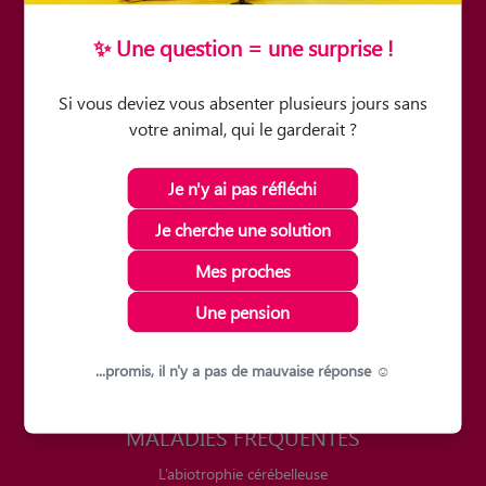
✨ Une question = une surprise !
Si vous deviez vous absenter plusieurs jours sans
ROBUSTE
votre animal, qui le garderait ?
Je n'y ai pas réfléchi
Je cherche une solution
Mes proches
FACILITÉ À LA PRISE DE POIDS
Une pension
...promis, il n'y a pas de mauvaise réponse ☺️
MALADIES FRÉQUENTES
L’abiotrophie cérébelleuse