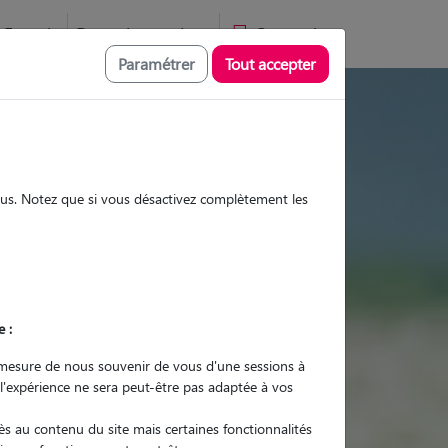
Favoris
Devenir pet sitter
Connexion
Paramétrer
Tout accepter
s et promenades
sous. Notez que si vous désactivez complètement les
Promenades
Promenades
Visites
Visites
e :
mesure de nous souvenir de vous d'une sessions à
 l'expérience ne sera peut-être pas adaptée à vos
r quel animal ?
s au contenu du site mais certaines fonctionnalités