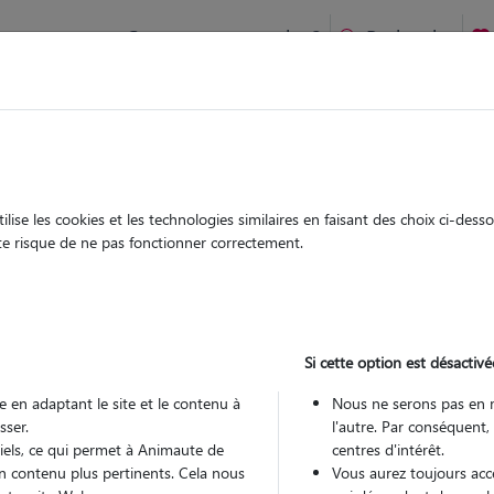
Comment ça marche ?
Recherche
à Anost : Garde chien et chat en famille ou à domicile, visite
 animaux à
ise les cookies et les technologies similaires en faisant des choix ci-des
Garde
Garde
ute risque de ne pas fonctionner correctement.
chez le Pet Sitter
chez le Pet Sitter
 Anost
Si cette option est désactivé
 en adaptant le site et le contenu à
Nous ne serons pas en 
sser.
l'autre. Par conséquent,
Pou
tiels, ce qui permet à Animaute de
centres d'intérêt.
n contenu plus pertinents. Cela nous
Vous aurez toujours accè