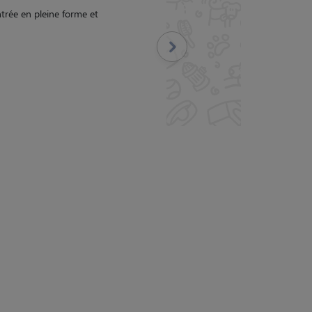
e a pris très à coeur la garde Laika et fait tout son possible pour que la 
ant pas très bien la solitude, l'absence de Sophie la journée a un peu per
c'est bien passé et nous remercions Sophie de s'être très bien 
Suivant
5/5