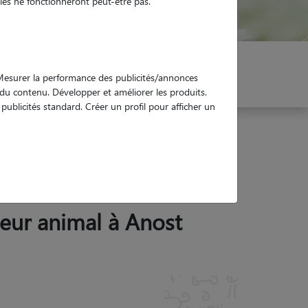
es ne fonctionneront peut-être pas.
er mon Pet Sitter
Réservez !
. Mesurer la performance des publicités/annonces
e du contenu. Développer et améliorer les produits.
ublicités standard. Créer un profil pour afficher un
 leur animal à Anost
Garde d'animaux Anost (71550)
Avis déposé par Charline le 03-10-2024 02:43