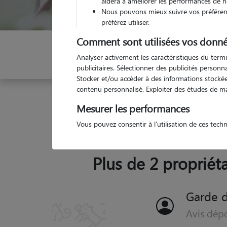
aidera à améliorer les performances de n
Nous pouvons mieux suivre vos préférenc
préférez utiliser.
Comment sont utilisées vos donné
Indiquez vos dates
Analyser activement les caractéristiques du termi
publicitaires. Sélectionner des publicités person
Stocker et/ou accéder à des informations stockées
contenu personnalisé. Exploiter des études de m
Garde animaux
France
Bourgogne-Franche-C
Mesurer les performances
Vous pouvez consentir à l'utilisation de ces tech
Plus de 2 propriéta
Garde d'animaux Anost (71550)
Avis déposé par Charline le 28-10-2024 03:42