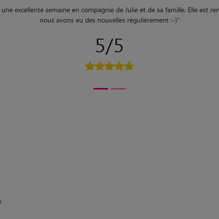
 Elle est rentrée en pleine forme et
"
Sophi
support
s