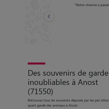
nne a passé une excellente semaine en compagnie de Julie et de sa famille.
nous avons eu des nouvelles régulièrement :-)
"
5/5
Précédent
Des souvenirs de garde
inoubliables à Anost
(71550)
Retrouvez tous les souvenirs déposés par les pet sitter