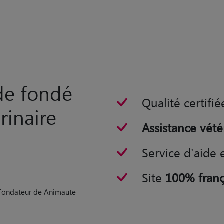
rde fondé
Qualité certifié
rinaire
Assistance vété
Service d'aide 
Site
100% franç
n
o-fondateur de Animaute