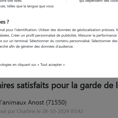
otre site Web.
qui dépendent des cooki
Trouv
es, telles que la langue que vous
es ?
Trouvez votre pet sitter
nal pour l'identification. Utiliser des données de géolocalisation précises
nalisées. Créer un profil personnalisé de publicités. Mesurer la performanc
 sur un terminal. Sélectionner du contenu personnalisé. Sélectionner des p
arché afin de générer des données d'audience.
omte
Saône-et-Loire
Anost
nologies en cliquant sur « Tout accepter »
ires satisfaits pour la garde de