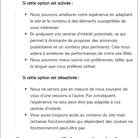
Si cette option est activée :
Nous pouvons améliorer votre expérience en adaptant
le site et le contenu à des éléments susceptibles de
Pour quel animal ?
vous intéresser.
Ils analysent vos centres d'intérêt potentiels, ce qui
permet à Animaute de proposer des annonces
Trouver mon Pet Sitter
publicitaires et un contenu plus pertinents. Cela nous
aidera à améliorer les performances de notre site Web.
Nous pouvons mieux suivre vos préférences, telles que
la langue que vous préférez utiliser.
Garde animaux
France
Ile-de-France
Val-de-Marne
Si cette option est désactivée :
Arcueil
Nous ne serons pas en mesure de nous souvenir de
vous d'une sessions à l'autre. Par conséquent,
Nos familles d'accueil à Arcueil
l'expérience ne sera peut-être pas adaptée à vos
centres d'intérêt.
(94110)
Vous aurez toujours accès au contenu du site mais
certaines fonctionnalités qui dépendent des cookies ne
fonctionneront peut-être pas.