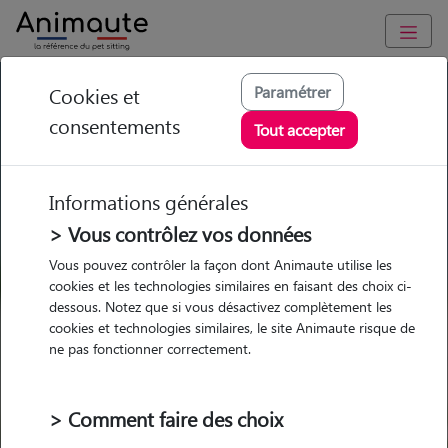
GARDE ANIMAUX à Arcueil : Garde chien et chat en famille ou
Paramétrer
Cookies et
à domicile, visites et promenades
consentements
Tout accepter
Trouvez une garde animaux à
Arcueil
Informations générales
Parmi nos 35 pet-sitters à Arcueil
> Vous contrôlez vos données
Vous pouvez contrôler la façon dont Animaute utilise les
cookies et les technologies similaires en faisant des choix ci-
dessous. Notez que si vous désactivez complètement les
cookies et technologies similaires, le site Animaute risque de
Garde
Garde
Promenades
Promenades
ne pas fonctionner correctement.
chez le Pet Sitter
chez le Pet Sitter
Visites
Visites
> Comment faire des choix