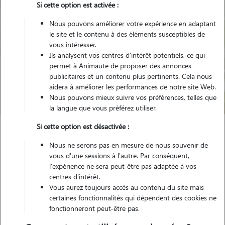
Si cette option est activée :
Nous pouvons améliorer votre expérience en adaptant
le site et le contenu à des éléments susceptibles de
vous intéresser.
Ils analysent vos centres d'intérêt potentiels, ce qui
Pour quel animal ?
permet à Animaute de proposer des annonces
publicitaires et un contenu plus pertinents. Cela nous
aidera à améliorer les performances de notre site Web.
Trouver mon Pet Sitter
Nous pouvons mieux suivre vos préférences, telles que
la langue que vous préférez utiliser.
Si cette option est désactivée :
Garde animaux
France
Nouvelle Aquitaine
Charente
Nous ne serons pas en mesure de nous souvenir de
Asnières-sur-Nouère
vous d'une sessions à l'autre. Par conséquent,
l'expérience ne sera peut-être pas adaptée à vos
centres d'intérêt.
Vous aurez toujours accès au contenu du site mais
certaines fonctionnalités qui dépendent des cookies ne
Plus de 6 propriétaires satisfaits pour
fonctionneront peut-être pas.
la garde de leur animal à Asnières-