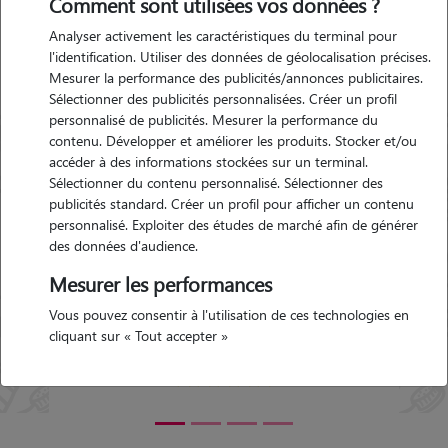
Comment sont utilisées vos données ?
sur-Nouère
Analyser activement les caractéristiques du terminal pour
l'identification. Utiliser des données de géolocalisation précises.
Mesurer la performance des publicités/annonces publicitaires.
res-
Garde d'animaux Asnières-
Sélectionner des publicités personnalisées. Créer un profil
sur-Nouère (16290)
personnalisé de publicités. Mesurer la performance du
 le 08-
Avis déposé par Véronique le
contenu. Développer et améliorer les produits. Stocker et/ou
25-07-2023 12:37
accéder à des informations stockées sur un terminal.
Sélectionner du contenu personnalisé. Sélectionner des
publicités standard. Créer un profil pour afficher un contenu
Elle
"
Jenny est très sympathique et très
personnalisé. Exploiter des études de marché afin de générer
epter
professionnelle. Tout c est très bien passé,
des données d'audience.
eu
nous sommes partis en vacances en toute
notre
confiance en laissant Fidji au bons soins de
Mesurer les performances
Jenny. Nous n hésiterons pas à revenir vers
Précédent
Suivant
Vous pouvez consentir à l'utilisation de ces technologies en
elle une autre fois. Elle nous donnait des
cliquant sur « Tout accepter »
nouvelles et nous envoyait des photos à
chacun de ses passages. Merci à Jenny. Elle
aime les animaux et ça se voit.
"
5/5