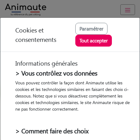
GARDE ANIMAUX à Asnières-sur-Nouère : Garde chien et chat
Paramétrer
Cookies et
en famille ou à domicile, visites et promenades
consentements
Tout accepter
Trouvez une garde animaux à
Asnières-sur-Nouère
Informations générales
Parmi nos pet-sitters à Asnières-
> Vous contrôlez vos données
sur-Nouère
Vous pouvez contrôler la façon dont Animaute utilise les
cookies et les technologies similaires en faisant des choix ci-
dessous. Notez que si vous désactivez complètement les
cookies et technologies similaires, le site Animaute risque de
ne pas fonctionner correctement.
Garde
Garde
Promenades
Promenades
chez le Pet Sitter
chez le Pet Sitter
Visites
Visites
> Comment faire des choix