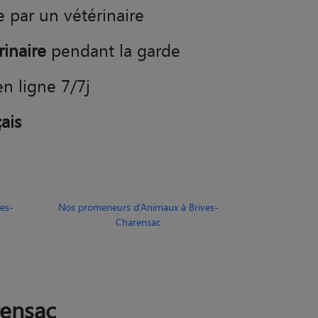
rinaire
pendant la garde
en ligne 7/7j
ais
es-
Nos promeneurs d’Animaux à Brives-
Charensac
rensac