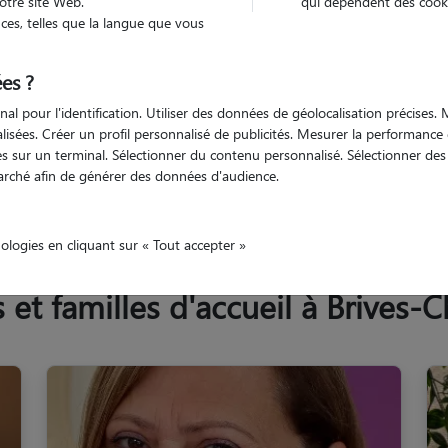
otre site Web.
qui dépendent des cooki
Trouv
es, telles que la langue que vous
es ?
Trouvez votre pet sitter
nal pour l'identification. Utiliser des données de géolocalisation précises
nalisées. Créer un profil personnalisé de publicités. Mesurer la performanc
 sur un terminal. Sélectionner du contenu personnalisé. Sélectionner des p
arché afin de générer des données d'audience.
Haute-Loire
Brives-Charensac
nologies en cliquant sur « Tout accepter »
t familles d'accueil à Brives-