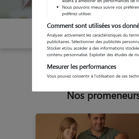
aidera à améliorer les performances de n
Nous pouvons mieux suivre vos préférenc
préférez utiliser.
Comment sont utilisées vos donné
Indiquez vos dates
Analyser activement les caractéristiques du termi
publicitaires. Sélectionner des publicités person
Stocker et/ou accéder à des informations stockées
contenu personnalisé. Exploiter des études de m
Garde animaux
France
Auvergne-Rhône-Alpes
Mesurer les performances
Vous pouvez consentir à l'utilisation de ces tech
Nos promeneurs e