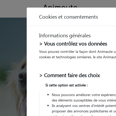
Cookies et consentements
GARDE ANIMAUX à Bri
Informations générales
Trouvez une garde
> Vous contrôlez vos données
Brives-Charensac
Vous pouvez contrôler la façon dont Animaute util
cookies et technologies similaires, le site Anima
Parmi nos 3 pet-sitters
Charensac
> Comment faire des choix
Si cette option est activée :
Nous pouvons améliorer votre expérience
des éléments susceptibles de vous intére
Ils analysent vos centres d'intérêt poten
proposer des annonces publicitaires et u