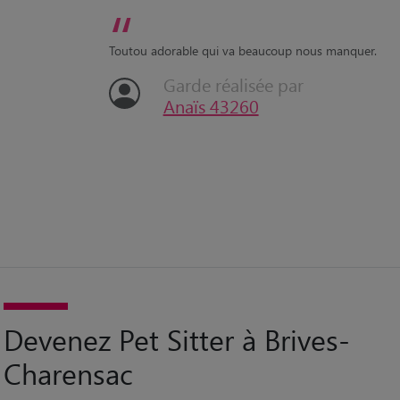
“
Toutou adorable qui va beaucoup nous manquer.
Garde réalisée par
Anaïs 43260
Devenez Pet Sitter à Brives-
Charensac
Passionné par les animaux de compagnie ? Devenez pet sitter à Brives-
Charensac avec Animaute et accueillez des animaux pour profiter de leur