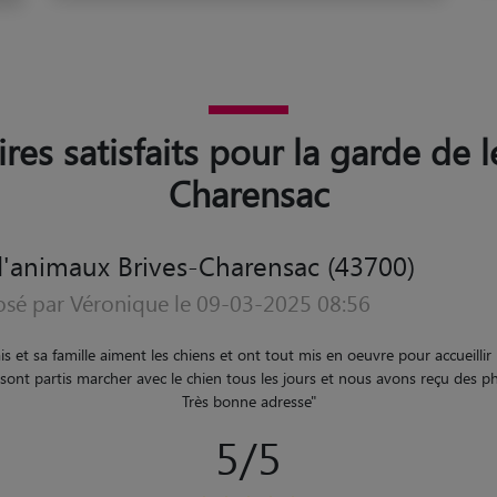
ires satisfaits pour la garde de l
Charensac
'animaux Brives-Charensac (43700)
osé par Cecile le 29-07-2023 10:53
"
Jeune fille douce et patiente super garde je recommande merci encore
"
5/5