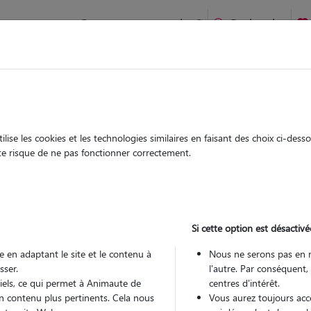
Comment ça marche ?
Recherche
ves-Charensac : Garde chien et chat en famille ou à domicile, v
 animaux à
ise les cookies et les technologies similaires en faisant des choix ci-des
Garde
Garde
ute risque de ne pas fonctionner correctement.
chez le Pet Sitter
chez le Pet Sitter
 à Brives-
Si cette option est désactivé
 en adaptant le site et le contenu à
Nous ne serons pas en 
sser.
l'autre. Par conséquent,
Pou
tiels, ce qui permet à Animaute de
centres d'intérêt.
n contenu plus pertinents. Cela nous
Vous aurez toujours accè