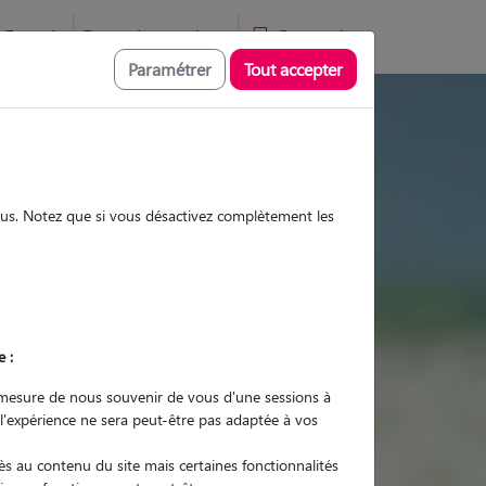
Favoris
Devenir pet sitter
Connexion
Paramétrer
Tout accepter
isites et promenades
sous. Notez que si vous désactivez complètement les
Promenades
Promenades
Visites
Visites
e :
mesure de nous souvenir de vous d'une sessions à
 l'expérience ne sera peut-être pas adaptée à vos
r quel animal ?
s au contenu du site mais certaines fonctionnalités