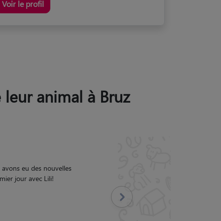
Voir le profil
e leur animal à Bruz
ux l'esprit tranquille.
"
Suivant