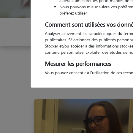
aidera à améliorer les performances de n
Nous pouvons mieux suivre vos préférenc
préférez utiliser.
Comment sont utilisées vos donné
Indiquez vos dates
Analyser activement les caractéristiques du termi
publicitaires. Sélectionner des publicités person
Stocker et/ou accéder à des informations stockées
contenu personnalisé. Exploiter des études de m
Garde animaux
France
Bretagne
Ille-et-Vila
Mesurer les performances
Vous pouvez consentir à l'utilisation de ces tech
No