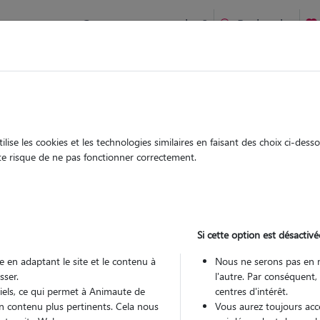
Comment ça marche ?
Recherche
 à Bruz : Garde chien et chat en famille ou à domicile, visites
 animaux à
ise les cookies et les technologies similaires en faisant des choix ci-des
Garde
Garde
ute risque de ne pas fonctionner correctement.
chez le Pet Sitter
chez le Pet Sitter
s à Bruz
Si cette option est désactivé
 en adaptant le site et le contenu à
Nous ne serons pas en 
sser.
l'autre. Par conséquent,
Pou
tiels, ce qui permet à Animaute de
centres d'intérêt.
n contenu plus pertinents. Cela nous
Vous aurez toujours accè