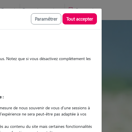
Favoris
Devenir pet sitter
Connexion
Paramétrer
Tout accepter
 et promenades
sous. Notez que si vous désactivez complètement les
Promenades
Promenades
Visites
Visites
e :
mesure de nous souvenir de vous d'une sessions à
 l'expérience ne sera peut-être pas adaptée à vos
r quel animal ?
s au contenu du site mais certaines fonctionnalités