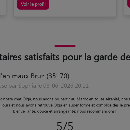
Voir le profil
aires satisfaits pour la garde d
'animaux Bruz (35170)
osé par Evan le 25-07-2025 21:00
assé, je recommande Valentin à tous ceux qui veulent faire garder leur anima
5/5