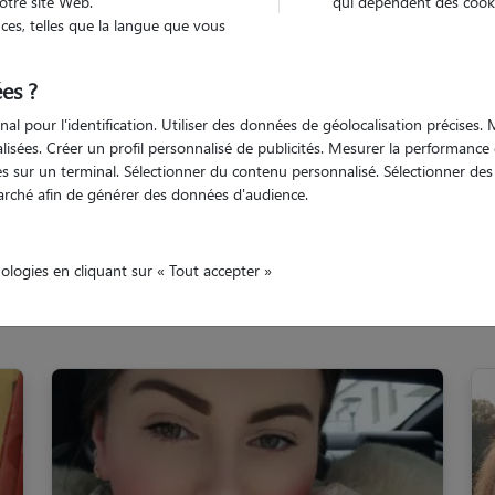
otre site Web.
qui dépendent des cooki
Trouv
es, telles que la langue que vous
es ?
Trouvez votre pet sitter
nal pour l'identification. Utiliser des données de géolocalisation précises
nalisées. Créer un profil personnalisé de publicités. Mesurer la performanc
 sur un terminal. Sélectionner du contenu personnalisé. Sélectionner des p
arché afin de générer des données d'audience.
ine
Bruz
nologies en cliquant sur « Tout accepter »
s familles d'accueil à Bruz (351