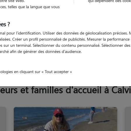
otre site Web.
qui dépendent des cooki
Trouv
es, telles que la langue que vous
es ?
Trouvez votre pet sitter
nal pour l'identification. Utiliser des données de géolocalisation précises
nalisées. Créer un profil personnalisé de publicités. Mesurer la performanc
 sur un terminal. Sélectionner du contenu personnalisé. Sélectionner des p
arché afin de générer des données d'audience.
lvisson
nologies en cliquant sur « Tout accepter »
rs et familles d'accueil à Calv