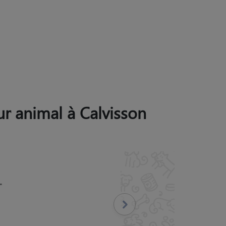
eur animal à Calvisson
ommande vivement
"
Suivant