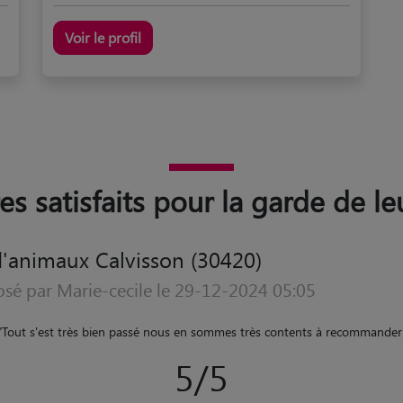
Voir le profil
es satisfaits pour la garde de l
'animaux Calvisson (30420)
osé par Bastien le 08-01-2021 11:07
ntil , adorable et rien à dire avec mon chien Il est prévenant je le rec
5/5