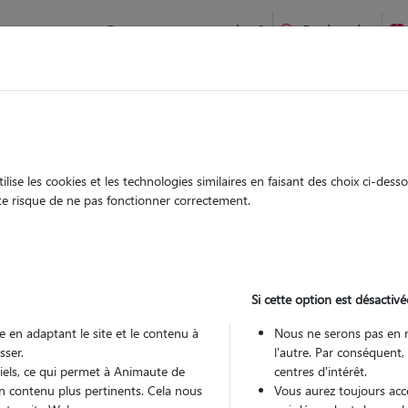
Comment ça marche ?
Recherche
Calvisson : Garde chien et chat en famille ou à domicile, visi
 animaux à
ise les cookies et les technologies similaires en faisant des choix ci-des
Garde
Garde
ute risque de ne pas fonctionner correctement.
chez le Pet Sitter
chez le Pet Sitter
 à Calvisson
Si cette option est désactivé
 en adaptant le site et le contenu à
Nous ne serons pas en 
sser.
l'autre. Par conséquent,
Pou
tiels, ce qui permet à Animaute de
centres d'intérêt.
n contenu plus pertinents. Cela nous
Vous aurez toujours accè