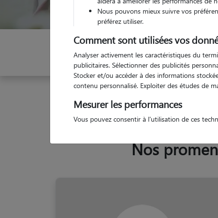
aidera à améliorer les performances de n
Nous pouvons mieux suivre vos préférenc
préférez utiliser.
Comment sont utilisées vos donné
Indiquez vos dates
Analyser activement les caractéristiques du termi
publicitaires. Sélectionner des publicités person
Stocker et/ou accéder à des informations stockées
contenu personnalisé. Exploiter des études de m
Garde animaux
France
Occitanie
Gard
Ca
Mesurer les performances
Vous pouvez consentir à l'utilisation de ces tech
Nos promeneu