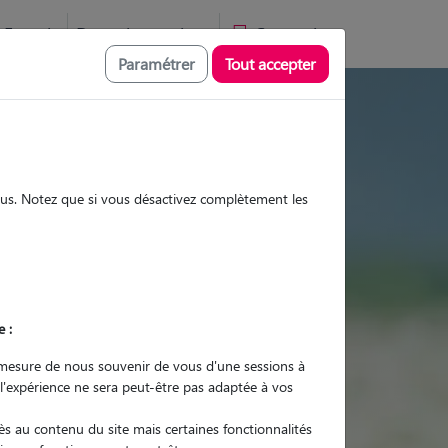
Favoris
Devenir pet sitter
Connexion
Paramétrer
Tout accepter
tes et promenades
sous. Notez que si vous désactivez complètement les
Promenades
Promenades
Visites
Visites
e :
mesure de nous souvenir de vous d'une sessions à
 l'expérience ne sera peut-être pas adaptée à vos
r quel animal ?
s au contenu du site mais certaines fonctionnalités