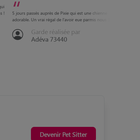
“
qui
Impossi
s !
5 jours passés auprès de Pixie qui est une chienne
pattes.
adorable. Un vrai régal de l'avoir eue parmis nous :)
adorabl
Garde réalisée par
Adéva 73440
Devenir Pet Sitter