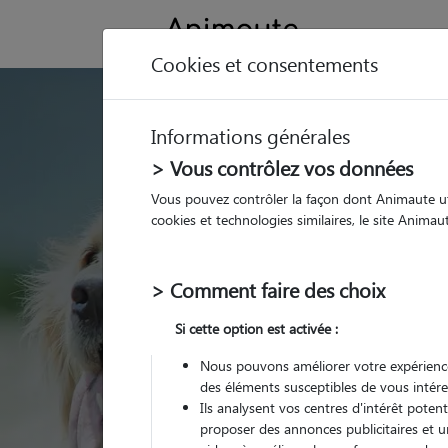
Cookies et consentements
GARDE ANIMAUX à 
Informations générales
Trouvez une garde
> Vous contrôlez vos données
Calvisson
Vous pouvez contrôler la façon dont Animaute util
cookies et technologies similaires, le site Anima
Parmi nos 5 pet-sitters
> Comment faire des choix
Si cette option est activée :
Nous pouvons améliorer votre expérience
des éléments susceptibles de vous intére
Ils analysent vos centres d'intérêt poten
proposer des annonces publicitaires et u