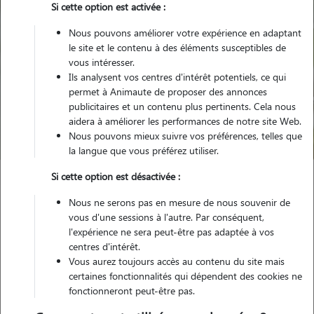
Si cette option est activée :
Nous pouvons améliorer votre expérience en adaptant
le site et le contenu à des éléments susceptibles de
vous intéresser.
Ils analysent vos centres d'intérêt potentiels, ce qui
Pour quel animal ?
permet à Animaute de proposer des annonces
publicitaires et un contenu plus pertinents. Cela nous
aidera à améliorer les performances de notre site Web.
Trouver mon Pet Sitter
Nous pouvons mieux suivre vos préférences, telles que
la langue que vous préférez utiliser.
Si cette option est désactivée :
Garde animaux
France
Nouvelle Aquitaine
Gironde
Nous ne serons pas en mesure de nous souvenir de
Carignan-de-Bordeaux
vous d'une sessions à l'autre. Par conséquent,
l'expérience ne sera peut-être pas adaptée à vos
centres d'intérêt.
Nos familles d'accueil à Carignan-de-
Vous aurez toujours accès au contenu du site mais
Bordeaux (33360)
certaines fonctionnalités qui dépendent des cookies ne
fonctionneront peut-être pas.