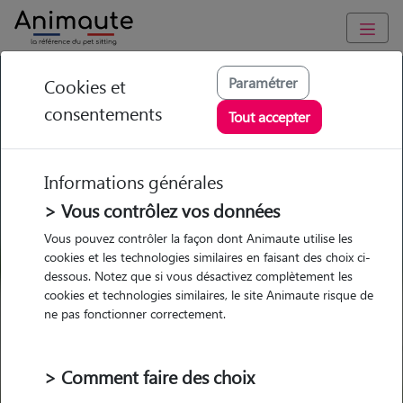
GARDE ANIMAUX à Carignan-de-Bordeaux : Garde chien et
Paramétrer
Cookies et
chat en famille ou à domicile, visites et promenades
consentements
Tout accepter
Trouvez une garde animaux à
Carignan-de-Bordeaux
Informations générales
Parmi nos 9 pet-sitters à Carignan-
> Vous contrôlez vos données
de-Bordeaux
Vous pouvez contrôler la façon dont Animaute utilise les
cookies et les technologies similaires en faisant des choix ci-
dessous. Notez que si vous désactivez complètement les
cookies et technologies similaires, le site Animaute risque de
ne pas fonctionner correctement.
Garde
Garde
Promenades
Promenades
chez le Pet Sitter
chez le Pet Sitter
Visites
Visites
> Comment faire des choix