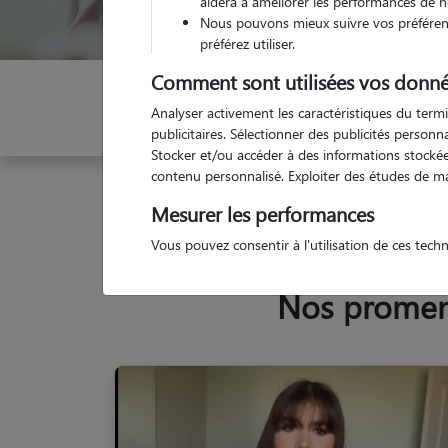
aidera à améliorer les performances de n
Nous pouvons mieux suivre vos préférenc
préférez utiliser.
Comment sont utilisées vos donné
Indiquez vos dates
Analyser activement les caractéristiques du termi
publicitaires. Sélectionner des publicités person
Stocker et/ou accéder à des informations stockées
contenu personnalisé. Exploiter des études de m
Garde animaux
France
Auvergne-Rhône-Alpes
Mesurer les performances
Vous pouvez consentir à l'utilisation de ces tech
Nos promene