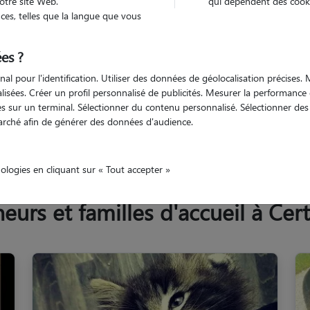
otre site Web.
qui dépendent des cooki
Trouv
es, telles que la langue que vous
es ?
Trouvez votre pet sitter
nal pour l'identification. Utiliser des données de géolocalisation précises
nalisées. Créer un profil personnalisé de publicités. Mesurer la performanc
 sur un terminal. Sélectionner du contenu personnalisé. Sélectionner des p
arché afin de générer des données d'audience.
Ain
Certines
nologies en cliquant sur « Tout accepter »
urs et familles d'accueil à Cert