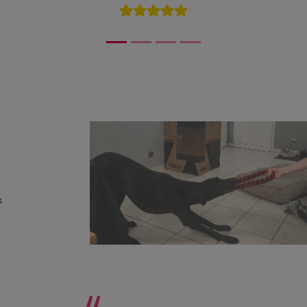
5/5
s