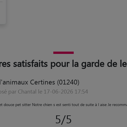
res satisfaits pour la garde de l
'animaux Certines (01240)
osé par SYLVIA le 20-01-2026 11:48
xandra et sa famille. Notre grand chien (Greyster) pourtant très peureux et
pagnement qui lui convenait: affection, jeux et ballades étaient au rendez
Bonne expérience pour lui. Je recommande.
"