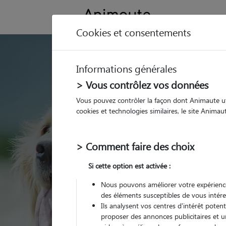
Cookies et consentements
GARDE ANIMAUX à
Informations générales
Trouvez une garde
> Vous contrôlez vos données
Certines
Vous pouvez contrôler la façon dont Animaute util
cookies et technologies similaires, le site Anima
Parmi nos 4 pet-sitters
> Comment faire des choix
Si cette option est activée :
Nous pouvons améliorer votre expérience
des éléments susceptibles de vous intére
Ils analysent vos centres d'intérêt poten
proposer des annonces publicitaires et u