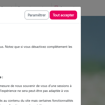
Favoris
Devenir pet sitter
Connexion
Paramétrer
Tout accepter
es et promenades
sous. Notez que si vous désactivez complètement les
Promenades
Promenades
Visites
Visites
e :
mesure de nous souvenir de vous d'une sessions à
 l'expérience ne sera peut-être pas adaptée à vos
r quel animal ?
s au contenu du site mais certaines fonctionnalités