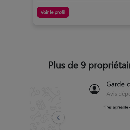
Voir le profil
Plus de 9 propriétai
Garde d
Avis dép
"
Très bon accueil par Ale
émotions à reçu l'accom
Précédent