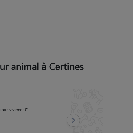
eur animal à Certines
 gérant difficilement ses
-vous photos à l'appuis.
Suivant