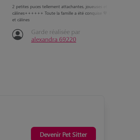
“
“
2 petites puces tellement attachantes, joueuses et
câlines++++++ Toute la famille a été conquise 💖 ses
et câlines
Petit 
Garde réalisée par
alexandra 69220