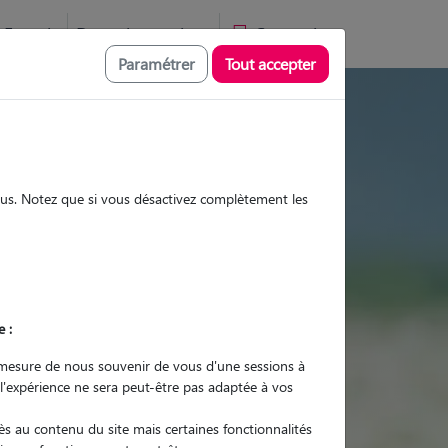
Favoris
Devenir pet sitter
Connexion
Paramétrer
Tout accepter
tes et promenades
sous. Notez que si vous désactivez complètement les
Promenades
Promenades
Visites
Visites
e :
mesure de nous souvenir de vous d'une sessions à
 l'expérience ne sera peut-être pas adaptée à vos
r quel animal ?
s au contenu du site mais certaines fonctionnalités