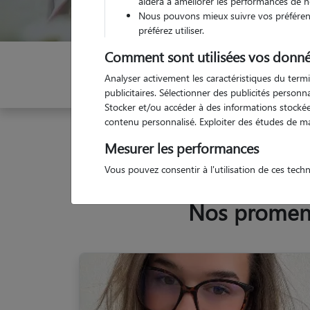
aidera à améliorer les performances de n
Nous pouvons mieux suivre vos préférenc
préférez utiliser.
Comment sont utilisées vos donné
Indiquez vos dates
Analyser activement les caractéristiques du termi
publicitaires. Sélectionner des publicités person
Stocker et/ou accéder à des informations stockées
contenu personnalisé. Exploiter des études de m
Garde animaux
France
Provence Alpes Côte d'
Mesurer les performances
Vous pouvez consentir à l'utilisation de ces tech
Nos promeneu