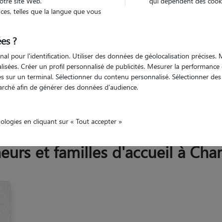
otre site Web.
qui dépendent des cooki
Trouv
es, telles que la langue que vous
es ?
Trouvez votre pet sitter
nal pour l'identification. Utiliser des données de géolocalisation précises
nalisées. Créer un profil personnalisé de publicités. Mesurer la performanc
 sur un terminal. Sélectionner du contenu personnalisé. Sélectionner des p
arché afin de générer des données d'audience.
Azur
Bouches-du-Rhône
Charleval
nologies en cliquant sur « Tout accepter »
rs et familles d'accueil à Char