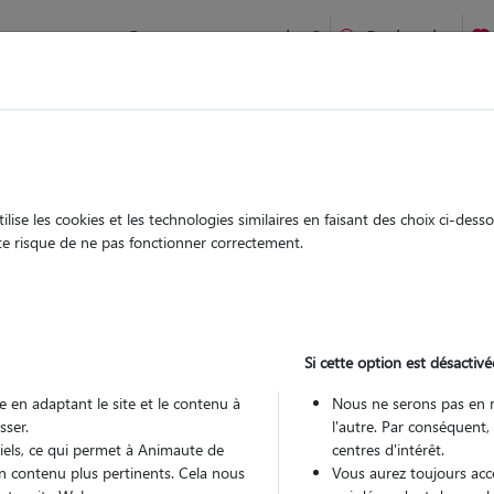
Comment ça marche ?
Recherche
Charleval : Garde chien et chat en famille ou à domicile, visi
 animaux à
ise les cookies et les technologies similaires en faisant des choix ci-des
Garde
Garde
ute risque de ne pas fonctionner correctement.
chez le Pet Sitter
chez le Pet Sitter
 à Charleval
Si cette option est désactivé
 en adaptant le site et le contenu à
Nous ne serons pas en 
sser.
l'autre. Par conséquent,
Pou
tiels, ce qui permet à Animaute de
centres d'intérêt.
n contenu plus pertinents. Cela nous
Vous aurez toujours accè