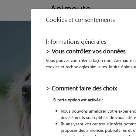
Cookies et consentements
GARDE ANIMAUX à 
Informations générales
Trouvez une garde
> Vous contrôlez vos données
Charleval
Vous pouvez contrôler la façon dont Animaute util
cookies et technologies similaires, le site Anima
Parmi nos 1 pet-sitters
> Comment faire des choix
Si cette option est activée :
Nous pouvons améliorer votre expérience
des éléments susceptibles de vous intére
Ils analysent vos centres d'intérêt poten
proposer des annonces publicitaires et u