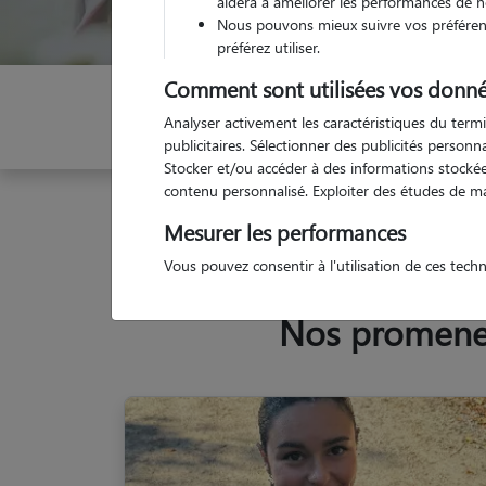
aidera à améliorer les performances de n
Nous pouvons mieux suivre vos préférenc
préférez utiliser.
Comment sont utilisées vos donné
Indiquez vos dates
Analyser activement les caractéristiques du termi
publicitaires. Sélectionner des publicités person
Stocker et/ou accéder à des informations stockées
contenu personnalisé. Exploiter des études de m
Garde animaux
France
Ile-de-France
Seine-
Mesurer les performances
Vous pouvez consentir à l'utilisation de ces tech
Nos promeneur