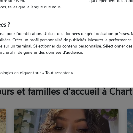
otre site Web.
qui dépendent des cooki
Trouv
es, telles que la langue que vous
es ?
Trouvez votre pet sitter
nal pour l'identification. Utiliser des données de géolocalisation précises
nalisées. Créer un profil personnalisé de publicités. Mesurer la performanc
 sur un terminal. Sélectionner du contenu personnalisé. Sélectionner des p
arché afin de générer des données d'audience.
et-Marne
Chartrettes
nologies en cliquant sur « Tout accepter »
s et familles d'accueil à Chart