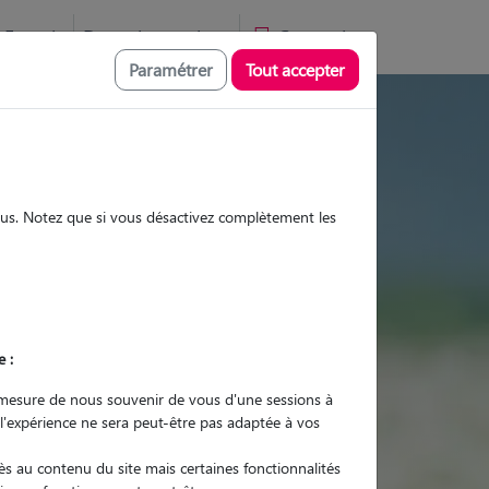
Favoris
Devenir pet sitter
Connexion
Paramétrer
Tout accepter
tes et promenades
sous. Notez que si vous désactivez complètement les
Promenades
Promenades
Visites
Visites
e :
mesure de nous souvenir de vous d'une sessions à
 l'expérience ne sera peut-être pas adaptée à vos
r quel animal ?
s au contenu du site mais certaines fonctionnalités