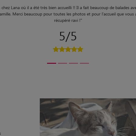
sé un excellent week-end chez Lydie. Lydie s'est très occupée de Sultan, e
recommande vivement.
"
5/5
s