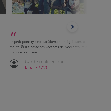
“
“
Le petit pomsky s’est parfaitement intégré dans la
meute 😃 Il a passé ses vacances de Noël entouré de
nc
nombreux copains.
Attach
Garde réalisée par
lana 77720