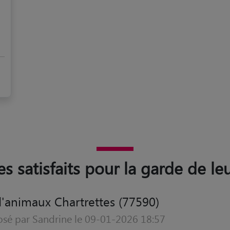
es satisfaits pour la garde de le
'animaux Chartrettes (77590)
osé par Wassila le 07-12-2025 18:14