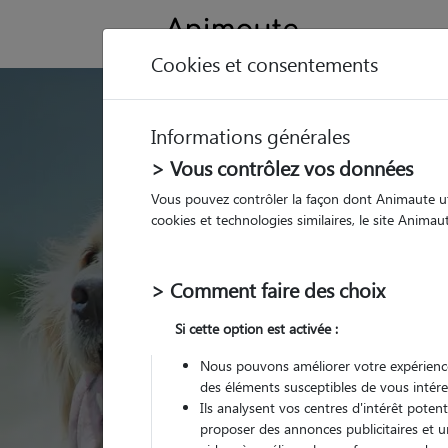
Cookies et consentements
GARDE ANIMAUX à 
Informations générales
Trouvez une garde
> Vous contrôlez vos données
Chartrettes
Vous pouvez contrôler la façon dont Animaute util
cookies et technologies similaires, le site Anima
Parmi nos 7 pet-sitters
> Comment faire des choix
Si cette option est activée :
Nous pouvons améliorer votre expérience
des éléments susceptibles de vous intére
Ils analysent vos centres d'intérêt poten
proposer des annonces publicitaires et u