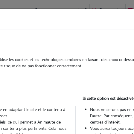
Comment ça marche ?
Recherche
Chartrettes : Garde chien et chat en famille ou à domicile, visi
 animaux à
ise les cookies et les technologies similaires en faisant des choix ci-des
Garde
Garde
ute risque de ne pas fonctionner correctement.
chez le Pet Sitter
chez le Pet Sitter
 à Chartrettes
Si cette option est désactivé
 en adaptant le site et le contenu à
Nous ne serons pas en 
sser.
l'autre. Par conséquent,
Pou
tiels, ce qui permet à Animaute de
centres d'intérêt.
n contenu plus pertinents. Cela nous
Vous aurez toujours accè