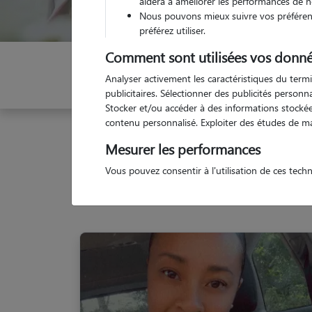
aidera à améliorer les performances de n
Nous pouvons mieux suivre vos préférenc
préférez utiliser.
Comment sont utilisées vos donné
Indiquez vos dates
Analyser activement les caractéristiques du termi
publicitaires. Sélectionner des publicités person
Stocker et/ou accéder à des informations stockées
contenu personnalisé. Exploiter des études de m
Garde animaux
France
Occitanie
Haute-Gar
Mesurer les performances
Vous pouvez consentir à l'utilisation de ces tech
Nos f