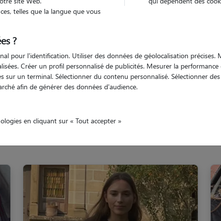
otre site Web.
qui dépendent des cooki
Trouv
es, telles que la langue que vous
es ?
Trouvez votre pet sitter
nal pour l'identification. Utiliser des données de géolocalisation précises
nalisées. Créer un profil personnalisé de publicités. Mesurer la performanc
 sur un terminal. Sélectionner du contenu personnalisé. Sélectionner des p
arché afin de générer des données d'audience.
onne
Colomiers
nologies en cliquant sur « Tout accepter »
amilles d'accueil à Colomiers (