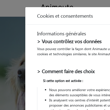
Cookies et consentements
GARDE ANIMAUX à 
Informations générales
Trouvez une garde
> Vous contrôlez vos données
Colomiers
Vous pouvez contrôler la façon dont Animaute util
cookies et technologies similaires, le site Anima
Parmi nos 24 pet-sitte
> Comment faire des choix
Si cette option est activée :
Nous pouvons améliorer votre expérience
des éléments susceptibles de vous intére
Ils analysent vos centres d'intérêt poten
proposer des annonces publicitaires et u