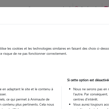
Comment ça marche ?
Recherche
Colomiers : Garde chien et chat en famille ou à domicile, visi
 animaux à
ise les cookies et les technologies similaires en faisant des choix ci-des
Garde
Garde
ute risque de ne pas fonctionner correctement.
chez le Pet Sitter
chez le Pet Sitter
rs à Colomiers
Si cette option est désactivé
 en adaptant le site et le contenu à
Nous ne serons pas en 
sser.
l'autre. Par conséquent,
Pou
tiels, ce qui permet à Animaute de
centres d'intérêt.
n contenu plus pertinents. Cela nous
Vous aurez toujours accè