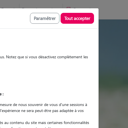
Favoris
Devenir pet sitter
Connexion
Paramétrer
Tout accepter
tes et promenades
sous. Notez que si vous désactivez complètement les
Promenades
Promenades
Visites
Visites
e :
mesure de nous souvenir de vous d'une sessions à
 l'expérience ne sera peut-être pas adaptée à vos
r quel animal ?
s au contenu du site mais certaines fonctionnalités