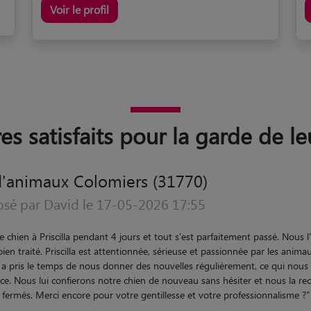
Voir le profil
res satisfaits pour la garde de l
'animaux Colomiers (31770)
osé par Marie-Caroline le 08-05-2026 09:09
 notre bichette était ravie de son weekend, elle etait comme à la maison,
Merci Laure
"
5/5