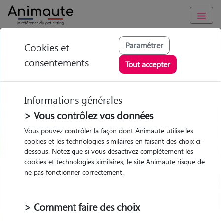
GARDE ANIMAUX à Crêches-sur-Saône : Garde chien et chat
Paramétrer
Cookies et
en famille ou à domicile, visites et promenades
consentements
Tout accepter
Trouvez une garde animaux à
Crêches-sur-Saône
Informations générales
Parmi nos 5 pet-sitters à Crêches-
> Vous contrôlez vos données
sur-Saône
Vous pouvez contrôler la façon dont Animaute utilise les
cookies et les technologies similaires en faisant des choix ci-
dessous. Notez que si vous désactivez complètement les
cookies et technologies similaires, le site Animaute risque de
ne pas fonctionner correctement.
Garde
Garde
Promenades
Promenades
chez le Pet Sitter
chez le Pet Sitter
Visites
Visites
> Comment faire des choix