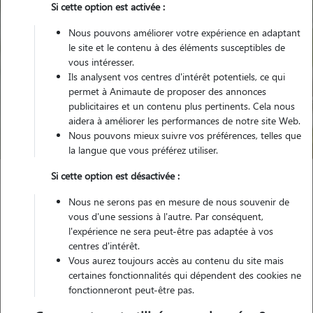
Si cette option est activée :
Nous pouvons améliorer votre expérience en adaptant
le site et le contenu à des éléments susceptibles de
vous intéresser.
Ils analysent vos centres d'intérêt potentiels, ce qui
Pour quel animal ?
permet à Animaute de proposer des annonces
publicitaires et un contenu plus pertinents. Cela nous
aidera à améliorer les performances de notre site Web.
Trouver mon Pet Sitter
Nous pouvons mieux suivre vos préférences, telles que
la langue que vous préférez utiliser.
Si cette option est désactivée :
Garde animaux
France
Bourgogne-Franche-Comte
Nous ne serons pas en mesure de nous souvenir de
Saône-et-Loire
Crêches-sur-Saône
vous d'une sessions à l'autre. Par conséquent,
l'expérience ne sera peut-être pas adaptée à vos
centres d'intérêt.
Vous aurez toujours accès au contenu du site mais
Nos promeneurs et familles d'accueil
certaines fonctionnalités qui dépendent des cookies ne
fonctionneront peut-être pas.
à Crêches-sur-Saône (71680)