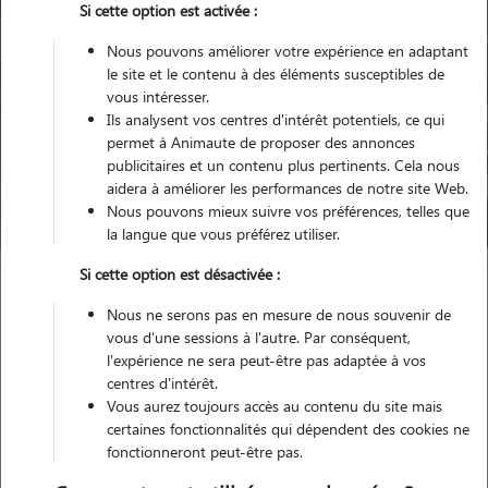
Si cette option est activée :
Nous pouvons améliorer votre expérience en adaptant
le site et le contenu à des éléments susceptibles de
vous intéresser.
Ils analysent vos centres d'intérêt potentiels, ce qui
Pour quel animal ?
permet à Animaute de proposer des annonces
publicitaires et un contenu plus pertinents. Cela nous
aidera à améliorer les performances de notre site Web.
Trouver mon Pet Sitter
Nous pouvons mieux suivre vos préférences, telles que
la langue que vous préférez utiliser.
Si cette option est désactivée :
Garde animaux
France
Hauts-de-France
Somme
Nous ne serons pas en mesure de nous souvenir de
Dompierre-Becquincourt
vous d'une sessions à l'autre. Par conséquent,
l'expérience ne sera peut-être pas adaptée à vos
centres d'intérêt.
Vous aurez toujours accès au contenu du site mais
Des souvenirs de garde inoubliables à
certaines fonctionnalités qui dépendent des cookies ne
fonctionneront peut-être pas.
Dompierre-Becquincourt (80980)