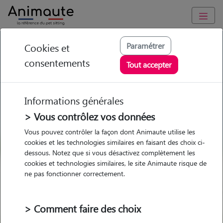
GARDE ANIMAUX à Dompierre-Becquincourt : Garde chien et
Paramétrer
Cookies et
chat en famille ou à domicile, visites et promenades
consentements
Tout accepter
Trouvez une garde animaux à
Dompierre-Becquincourt
Informations générales
Parmi nos pet-sitters à
> Vous contrôlez vos données
Dompierre-Becquincourt
Vous pouvez contrôler la façon dont Animaute utilise les
cookies et les technologies similaires en faisant des choix ci-
dessous. Notez que si vous désactivez complètement les
cookies et technologies similaires, le site Animaute risque de
ne pas fonctionner correctement.
Garde
Garde
Promenades
Promenades
chez le Pet Sitter
chez le Pet Sitter
Visites
Visites
> Comment faire des choix