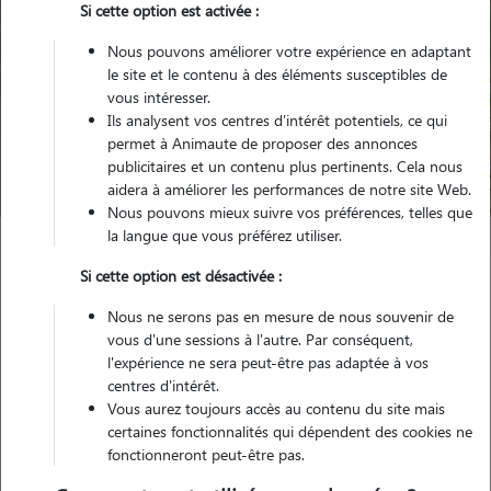
Si cette option est activée :
Nous pouvons améliorer votre expérience en adaptant
le site et le contenu à des éléments susceptibles de
Pour quel animal ?
vous intéresser.
Ils analysent vos centres d'intérêt potentiels, ce qui
permet à Animaute de proposer des annonces
Trouver mon Pet Sitter
publicitaires et un contenu plus pertinents. Cela nous
aidera à améliorer les performances de notre site Web.
Nous pouvons mieux suivre vos préférences, telles que
la langue que vous préférez utiliser.
Garde animaux
France
Centre-Val-de-Loire
Si cette option est désactivée :
Indre-et-Loire
Esvres
Nous ne serons pas en mesure de nous souvenir de
vous d'une sessions à l'autre. Par conséquent,
l'expérience ne sera peut-être pas adaptée à vos
centres d'intérêt.
Nos promeneurs et familles d'accueil
Vous aurez toujours accès au contenu du site mais
à Esvres (37320)
certaines fonctionnalités qui dépendent des cookies ne
fonctionneront peut-être pas.