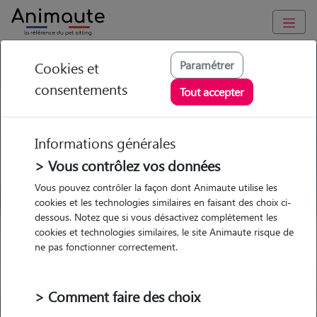
GARDE ANIMAUX à Esvres : Garde chien et chat en famille ou
Paramétrer
Cookies et
à domicile, visites et promenades
consentements
Tout accepter
Trouvez une garde animaux à
Esvres
Informations générales
Parmi nos 14 pet-sitters à Esvres
> Vous contrôlez vos données
Vous pouvez contrôler la façon dont Animaute utilise les
cookies et les technologies similaires en faisant des choix ci-
dessous. Notez que si vous désactivez complètement les
cookies et technologies similaires, le site Animaute risque de
Garde
Garde
Promenades
Promenades
ne pas fonctionner correctement.
chez le Pet Sitter
chez le Pet Sitter
Visites
Visites
> Comment faire des choix