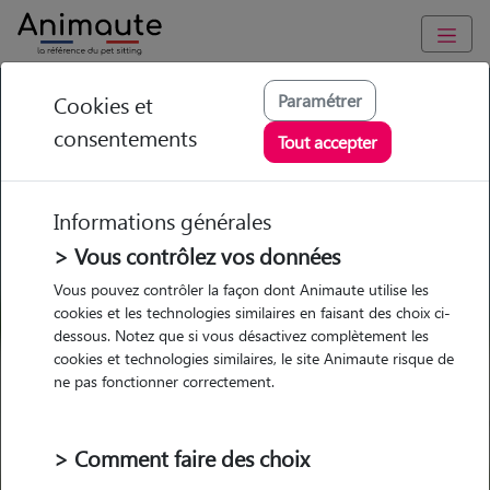
GARDE ANIMAUX à Inzinzac-Lochrist : Garde chien et chat en
Paramétrer
Cookies et
famille ou à domicile, visites et promenades
consentements
Tout accepter
Trouvez une garde animaux à
Inzinzac-Lochrist
Informations générales
Parmi nos pet-sitters à Inzinzac-
> Vous contrôlez vos données
Lochrist
Vous pouvez contrôler la façon dont Animaute utilise les
cookies et les technologies similaires en faisant des choix ci-
dessous. Notez que si vous désactivez complètement les
cookies et technologies similaires, le site Animaute risque de
ne pas fonctionner correctement.
Garde
Garde
Promenades
Promenades
chez le Pet Sitter
chez le Pet Sitter
Visites
Visites
> Comment faire des choix