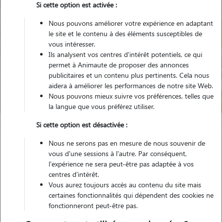
Si cette option est activée :
Nous pouvons améliorer votre expérience en adaptant
le site et le contenu à des éléments susceptibles de
vous intéresser.
Ils analysent vos centres d'intérêt potentiels, ce qui
Pour quel animal ?
permet à Animaute de proposer des annonces
publicitaires et un contenu plus pertinents. Cela nous
aidera à améliorer les performances de notre site Web.
Trouver mon Pet Sitter
Nous pouvons mieux suivre vos préférences, telles que
la langue que vous préférez utiliser.
Si cette option est désactivée :
Garde animaux
France
Bretagne
Morbihan
Nous ne serons pas en mesure de nous souvenir de
Inzinzac-Lochrist
vous d'une sessions à l'autre. Par conséquent,
l'expérience ne sera peut-être pas adaptée à vos
centres d'intérêt.
Vous aurez toujours accès au contenu du site mais
certaines fonctionnalités qui dépendent des cookies ne
Plus de 5 propriétaires satisfaits pour
fonctionneront peut-être pas.
la garde de leur animal à Inzinzac-