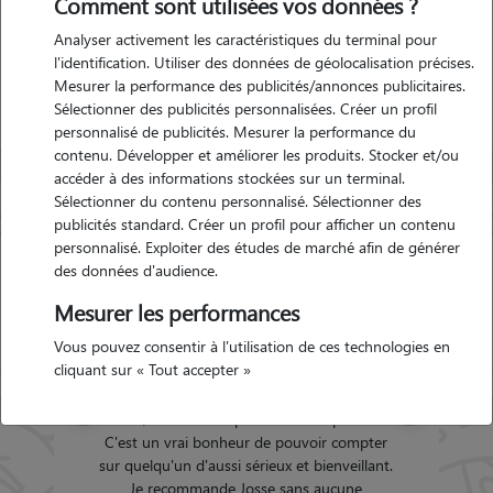
Comment sont utilisées vos données ?
Lochrist
Analyser activement les caractéristiques du terminal pour
l'identification. Utiliser des données de géolocalisation précises.
Mesurer la performance des publicités/annonces publicitaires.
ac-
Garde d'animaux Inzinzac-
Sélectionner des publicités personnalisées. Créer un profil
Lochrist (56650)
personnalisé de publicités. Mesurer la performance du
 10-
Avis déposé par Lionel le 31-01-
contenu. Développer et améliorer les produits. Stocker et/ou
2024 08:38
accéder à des informations stockées sur un terminal.
Sélectionner du contenu personnalisé. Sélectionner des
publicités standard. Créer un profil pour afficher un contenu
er
"
Justine est très à l'aise avec les animaux et
personnalisé. Exploiter des études de marché afin de générer
s'en occupe très bien.
"
des données d'audience.
5/5
if
Mesurer les performances
té
Vous pouvez consentir à l'utilisation de ces technologies en
on
cliquant sur « Tout accepter »
À
Précédent
Suivant
e.
er
nt.