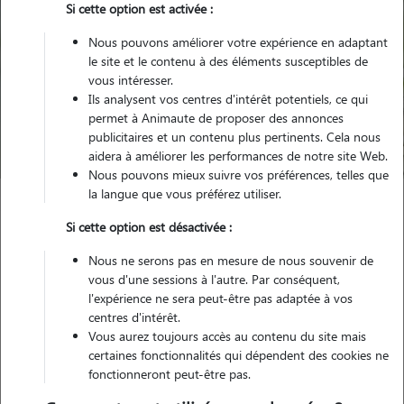
Si cette option est activée :
Nous pouvons améliorer votre expérience en adaptant
le site et le contenu à des éléments susceptibles de
Pour quel animal ?
vous intéresser.
Ils analysent vos centres d'intérêt potentiels, ce qui
permet à Animaute de proposer des annonces
Trouver mon Pet Sitter
publicitaires et un contenu plus pertinents. Cela nous
aidera à améliorer les performances de notre site Web.
Nous pouvons mieux suivre vos préférences, telles que
la langue que vous préférez utiliser.
Garde animaux
France
Centre-Val-de-Loire
Loir-et-Cher
Si cette option est désactivée :
Josnes
Nous ne serons pas en mesure de nous souvenir de
vous d'une sessions à l'autre. Par conséquent,
l'expérience ne sera peut-être pas adaptée à vos
centres d'intérêt.
Nos promeneurs et familles d'accueil
Vous aurez toujours accès au contenu du site mais
à Josnes (41370)
certaines fonctionnalités qui dépendent des cookies ne
fonctionneront peut-être pas.