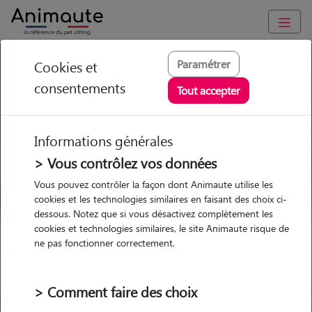
GARDE ANIMAUX à Josnes : Garde chien et chat en famille ou
Paramétrer
Cookies et
à domicile, visites et promenades
consentements
Tout accepter
Trouvez une garde animaux à
Josnes
Informations générales
Parmi nos 2 pet-sitters à Josnes
> Vous contrôlez vos données
Vous pouvez contrôler la façon dont Animaute utilise les
cookies et les technologies similaires en faisant des choix ci-
dessous. Notez que si vous désactivez complètement les
cookies et technologies similaires, le site Animaute risque de
Garde
Garde
Promenades
Promenades
ne pas fonctionner correctement.
chez le Pet Sitter
chez le Pet Sitter
Visites
Visites
> Comment faire des choix