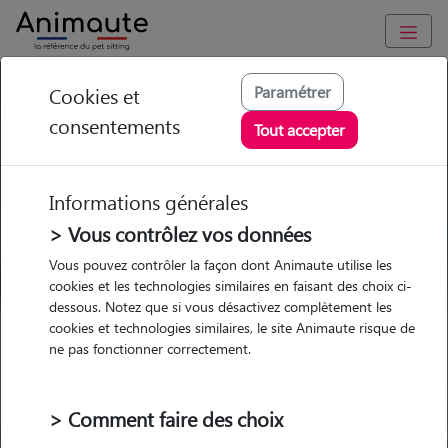
GARDE ANIMAUX en Jura : Garde chien et chat en famille ou à
Paramétrer
Cookies et
domicile, visites et promenades
consentements
Tout accepter
Trouvez une garde animaux
en Jura
Informations générales
Parmi nos 85 pet-sitters en Jura
> Vous contrôlez vos données
Vous pouvez contrôler la façon dont Animaute utilise les
cookies et les technologies similaires en faisant des choix ci-
dessous. Notez que si vous désactivez complètement les
cookies et technologies similaires, le site Animaute risque de
Garde
Garde
Promenades
Promenades
ne pas fonctionner correctement.
chez le Pet Sitter
chez le Pet Sitter
Visites
Visites
> Comment faire des choix