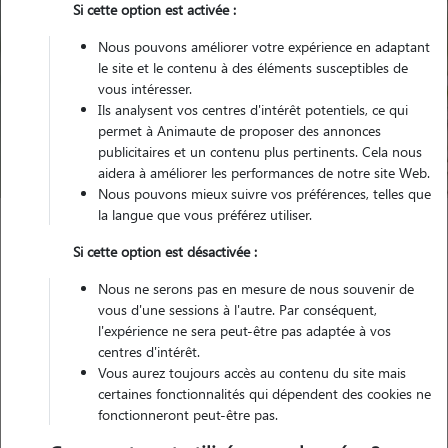
Si cette option est activée :
Nous pouvons améliorer votre expérience en adaptant
le site et le contenu à des éléments susceptibles de
Pour quel animal ?
vous intéresser.
Ils analysent vos centres d'intérêt potentiels, ce qui
permet à Animaute de proposer des annonces
Trouver mon Pet Sitter
publicitaires et un contenu plus pertinents. Cela nous
aidera à améliorer les performances de notre site Web.
Nous pouvons mieux suivre vos préférences, telles que
la langue que vous préférez utiliser.
Garde animaux
France
Bourgogne-Franche-Comte
Jura
Si cette option est désactivée :
Nous ne serons pas en mesure de nous souvenir de
Nos familles d'accueil en Jura (39)
vous d'une sessions à l'autre. Par conséquent,
l'expérience ne sera peut-être pas adaptée à vos
centres d'intérêt.
Vous aurez toujours accès au contenu du site mais
certaines fonctionnalités qui dépendent des cookies ne
fonctionneront peut-être pas.