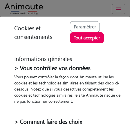
GARDE ANIMAUX à La Brède : Garde chien et chat en famille
Paramétrer
Cookies et
ou à domicile, visites et promenades
consentements
Tout accepter
Trouvez une garde animaux à
La Brède
Informations générales
Parmi nos 14 pet-sitters à La Brède
> Vous contrôlez vos données
Vous pouvez contrôler la façon dont Animaute utilise les
cookies et les technologies similaires en faisant des choix ci-
dessous. Notez que si vous désactivez complètement les
cookies et technologies similaires, le site Animaute risque de
Garde
Garde
Promenades
Promenades
ne pas fonctionner correctement.
chez le Pet Sitter
chez le Pet Sitter
Visites
Visites
> Comment faire des choix