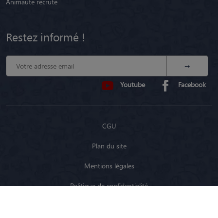
Animaute recrute
Restez informé !
Youtube
Facebook
CGU
Plan du site
Mentions légales
Politique de confidentialité
Modalités de référencement et transparence