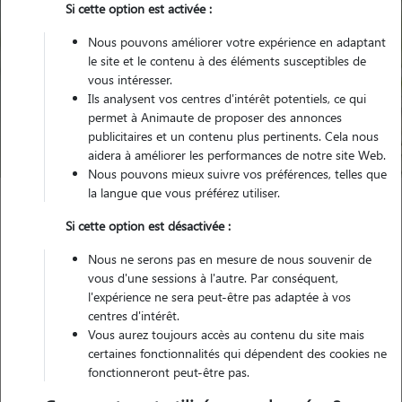
Si cette option est activée :
Nous pouvons améliorer votre expérience en adaptant
le site et le contenu à des éléments susceptibles de
Pour quel animal ?
vous intéresser.
Ils analysent vos centres d'intérêt potentiels, ce qui
permet à Animaute de proposer des annonces
Trouver mon Pet Sitter
publicitaires et un contenu plus pertinents. Cela nous
aidera à améliorer les performances de notre site Web.
Nous pouvons mieux suivre vos préférences, telles que
la langue que vous préférez utiliser.
Garde animaux
France
Nouvelle Aquitaine
Gironde
Si cette option est désactivée :
La Brède
Nous ne serons pas en mesure de nous souvenir de
vous d'une sessions à l'autre. Par conséquent,
Nos familles d'accueil à La Brède
l'expérience ne sera peut-être pas adaptée à vos
centres d'intérêt.
(33650)
Vous aurez toujours accès au contenu du site mais
certaines fonctionnalités qui dépendent des cookies ne
fonctionneront peut-être pas.