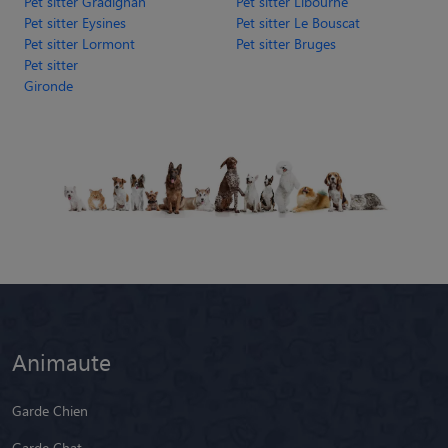
Pet sitter Gradignan
Pet sitter Libourne
Pet sitter Eysines
Pet sitter Le Bouscat
Pet sitter Lormont
Pet sitter Bruges
Pet sitter
Gironde
Animaute
Garde Chien
Garde Chat