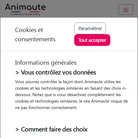
GARDE ANIMAUX à La Roche-sur-Foron : Garde chien et chat
Paramétrer
Cookies et
en famille ou à domicile, visites et promenades
consentements
Tout accepter
Trouvez une garde animaux à
La Roche-sur-Foron
Informations générales
Parmi nos 19 pet-sitters à La
> Vous contrôlez vos données
Roche-sur-Foron
Vous pouvez contrôler la façon dont Animaute utilise les
cookies et les technologies similaires en faisant des choix ci-
dessous. Notez que si vous désactivez complètement les
cookies et technologies similaires, le site Animaute risque de
ne pas fonctionner correctement.
Garde
Garde
Promenades
Promenades
chez le Pet Sitter
chez le Pet Sitter
Visites
Visites
> Comment faire des choix