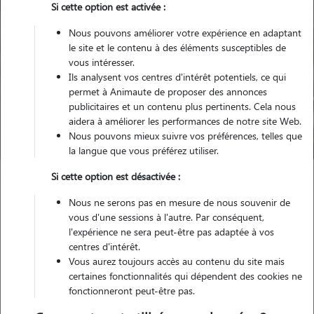
Si cette option est activée :
Nous pouvons améliorer votre expérience en adaptant
le site et le contenu à des éléments susceptibles de
vous intéresser.
Ils analysent vos centres d'intérêt potentiels, ce qui
Pour quel animal ?
permet à Animaute de proposer des annonces
publicitaires et un contenu plus pertinents. Cela nous
aidera à améliorer les performances de notre site Web.
Trouver mon Pet Sitter
Nous pouvons mieux suivre vos préférences, telles que
la langue que vous préférez utiliser.
Si cette option est désactivée :
Garde animaux
France
Auvergne-Rhône-Alpes
Nous ne serons pas en mesure de nous souvenir de
Haute-Savoie
La Roche-sur-Foron
vous d'une sessions à l'autre. Par conséquent,
l'expérience ne sera peut-être pas adaptée à vos
centres d'intérêt.
Nos familles d'accueil à La Roche-sur-
Vous aurez toujours accès au contenu du site mais
Foron (74800)
certaines fonctionnalités qui dépendent des cookies ne
fonctionneront peut-être pas.