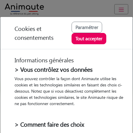
GARDE ANIMAUX à Labastide-Saint-Pierre : Garde chien et
Paramétrer
Cookies et
chat en famille ou à domicile, visites et promenades
consentements
Tout accepter
Trouvez une garde animaux à
Labastide-Saint-Pierre
Informations générales
Parmi nos 10 pet-sitters à
> Vous contrôlez vos données
Labastide-Saint-Pierre
Vous pouvez contrôler la façon dont Animaute utilise les
cookies et les technologies similaires en faisant des choix ci-
dessous. Notez que si vous désactivez complètement les
cookies et technologies similaires, le site Animaute risque de
ne pas fonctionner correctement.
Garde
Garde
Promenades
Promenades
chez le Pet Sitter
chez le Pet Sitter
Visites
Visites
> Comment faire des choix