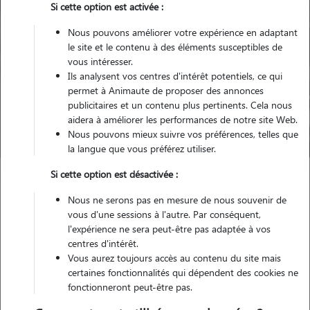
Si cette option est activée :
Nous pouvons améliorer votre expérience en adaptant
le site et le contenu à des éléments susceptibles de
vous intéresser.
Ils analysent vos centres d'intérêt potentiels, ce qui
Pour quel animal ?
permet à Animaute de proposer des annonces
publicitaires et un contenu plus pertinents. Cela nous
aidera à améliorer les performances de notre site Web.
Trouver mon Pet Sitter
Nous pouvons mieux suivre vos préférences, telles que
la langue que vous préférez utiliser.
Si cette option est désactivée :
Garde animaux
France
Occitanie
Tarn-et-Garonne
Nous ne serons pas en mesure de nous souvenir de
Labastide-Saint-Pierre
vous d'une sessions à l'autre. Par conséquent,
l'expérience ne sera peut-être pas adaptée à vos
centres d'intérêt.
Vous aurez toujours accès au contenu du site mais
Nos promeneurs et familles d'accueil
certaines fonctionnalités qui dépendent des cookies ne
fonctionneront peut-être pas.
à Labastide-Saint-Pierre (82370)