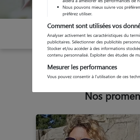
aidera à améliorer les performances de n
Nous pouvons mieux suivre vos préférenc
préférez utiliser.
Comment sont utilisées vos donné
Indiquez vos dates
Analyser activement les caractéristiques du termi
publicitaires. Sélectionner des publicités person
Stocker et/ou accéder à des informations stockées
contenu personnalisé. Exploiter des études de m
Garde animaux
France
Provence Alpes Côte d'
Mesurer les performances
Vous pouvez consentir à l'utilisation de ces tech
Nos promene