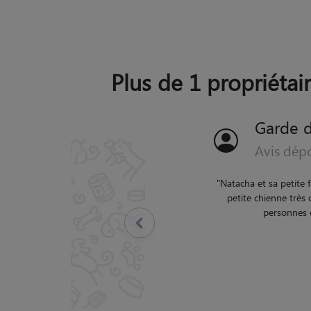
Plus de 1 propriétai
Garde 
Avis dép
"
Natacha et sa petite f
petite chienne très 
personnes e
Précédent