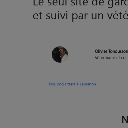
Le seul site de ga
et suivi par un vété
Olivier Tondusso
Vétérinaire et c
Nos dog sitters à Lamanon
N