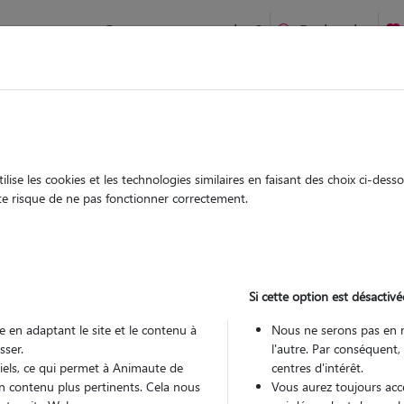
Comment ça marche ?
Recherche
 Lamanon : Garde chien et chat en famille ou à domicile, visit
 animaux à
ise les cookies et les technologies similaires en faisant des choix ci-des
Garde
Garde
ute risque de ne pas fonctionner correctement.
chez le Pet Sitter
chez le Pet Sitter
s à Lamanon
Si cette option est désactivé
 en adaptant le site et le contenu à
Nous ne serons pas en 
sser.
l'autre. Par conséquent,
Pou
tiels, ce qui permet à Animaute de
centres d'intérêt.
n contenu plus pertinents. Cela nous
Vous aurez toujours accè