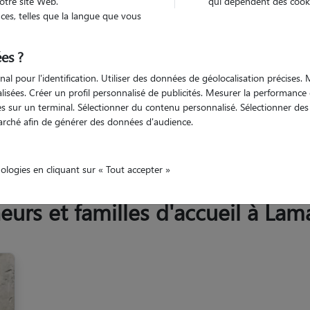
otre site Web.
qui dépendent des cooki
Trouv
es, telles que la langue que vous
es ?
Trouvez votre pet sitter
nal pour l'identification. Utiliser des données de géolocalisation précises
nalisées. Créer un profil personnalisé de publicités. Mesurer la performanc
 sur un terminal. Sélectionner du contenu personnalisé. Sélectionner des p
arché afin de générer des données d'audience.
Azur
Bouches-du-Rhône
Lamanon
nologies en cliquant sur « Tout accepter »
urs et familles d'accueil à Lam