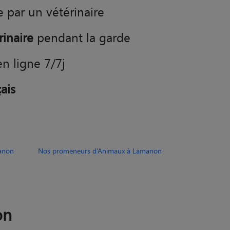
e par un vétérinaire
rinaire
pendant la garde
en ligne 7/7j
ais
anon
Nos promeneurs d’Animaux à Lamanon
on