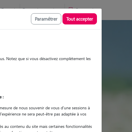
Favoris
Devenir pet sitter
Connexion
Paramétrer
Tout accepter
es et promenades
sous. Notez que si vous désactivez complètement les
Promenades
Promenades
Visites
Visites
e :
mesure de nous souvenir de vous d'une sessions à
 l'expérience ne sera peut-être pas adaptée à vos
r quel animal ?
s au contenu du site mais certaines fonctionnalités