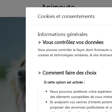
Cookies et consentements
GARDE ANIMAUX à Le Mona
Informations générales
Trouvez une garde
> Vous contrôlez vos données
Le Monastier-sur-G
Vous pouvez contrôler la façon dont Animaute util
cookies et technologies similaires, le site Anima
Parmi nos 2 pet-sitters
Monastier-sur-Gazeille
> Comment faire des choix
Si cette option est activée :
Nous pouvons améliorer votre expérience
des éléments susceptibles de vous intére
Ils analysent vos centres d'intérêt poten
proposer des annonces publicitaires et u