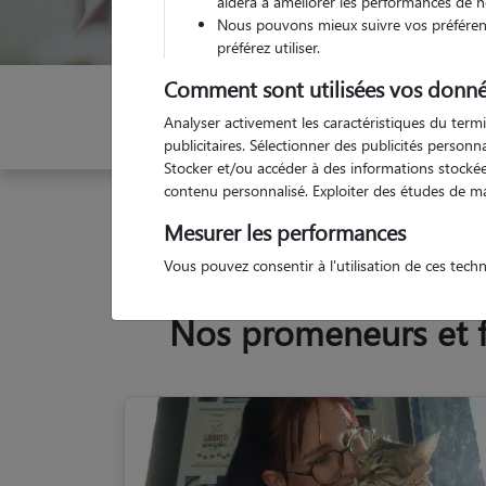
aidera à améliorer les performances de n
Nous pouvons mieux suivre vos préférenc
préférez utiliser.
Comment sont utilisées vos donné
Indiquez vos dates
Analyser activement les caractéristiques du termi
publicitaires. Sélectionner des publicités person
Stocker et/ou accéder à des informations stockées
contenu personnalisé. Exploiter des études de m
Garde animaux
France
Auvergne-Rhône-Alpes
Mesurer les performances
Vous pouvez consentir à l'utilisation de ces tech
Nos promeneurs et fa