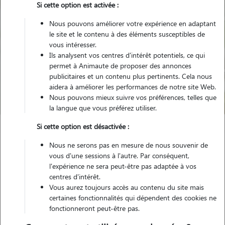
Si cette option est activée :
Nous pouvons améliorer votre expérience en adaptant
le site et le contenu à des éléments susceptibles de
vous intéresser.
Ils analysent vos centres d'intérêt potentiels, ce qui
Pour quel animal ?
permet à Animaute de proposer des annonces
publicitaires et un contenu plus pertinents. Cela nous
aidera à améliorer les performances de notre site Web.
Trouver mon Pet Sitter
Nous pouvons mieux suivre vos préférences, telles que
la langue que vous préférez utiliser.
Si cette option est désactivée :
Garde animaux
France
Ile-de-France
Val-d'Oise
Nous ne serons pas en mesure de nous souvenir de
Le Plessis-Bouchard
vous d'une sessions à l'autre. Par conséquent,
l'expérience ne sera peut-être pas adaptée à vos
centres d'intérêt.
Nos familles d'accueil à Le Plessis-
Vous aurez toujours accès au contenu du site mais
Bouchard (95130)
certaines fonctionnalités qui dépendent des cookies ne
fonctionneront peut-être pas.