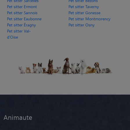
Pet sitter Sarcelles
Pet sitter Bezons
Pet sitter Ermont
Pet sitter Taverny
Pet sitter Sannois
Pet sitter Gonesse
Pet sitter Eaubonne
Pet sitter Montmorency
Pet sitter Éragny
Pet sitter Osny
Pet sitter Val-
d'Oise
Animaute