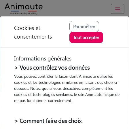
GARDE ANIMAUX à Le Plessis-Bouchard : Garde chien et chat
Paramétrer
Cookies et
en famille ou à domicile, visites et promenades
consentements
Tout accepter
Trouvez une garde animaux à
Le Plessis-Bouchard
Informations générales
Parmi nos 63 pet-sitters à Le
> Vous contrôlez vos données
Plessis-Bouchard
Vous pouvez contrôler la façon dont Animaute utilise les
cookies et les technologies similaires en faisant des choix ci-
dessous. Notez que si vous désactivez complètement les
cookies et technologies similaires, le site Animaute risque de
ne pas fonctionner correctement.
Garde
Garde
Promenades
Promenades
chez le Pet Sitter
chez le Pet Sitter
Visites
Visites
> Comment faire des choix