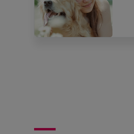
Le seul site de ga
et suivi par un vété