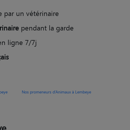
rinaire
pendant la garde
en ligne 7/7j
ais
beye
Nos promeneurs d’Animaux à Lembeye
ye
Pet sitter Biarritz
Pet sitter Lescar