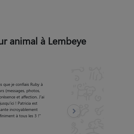
leur animal à Lembeye
n, des gens formidable,
Suivant