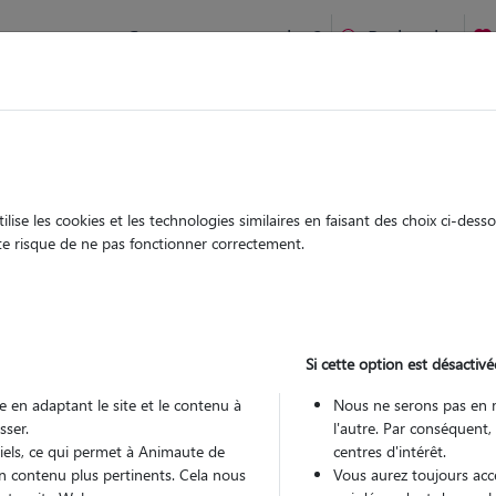
Comment ça marche ?
Recherche
 Lembeye : Garde chien et chat en famille ou à domicile, visit
 animaux à
ise les cookies et les technologies similaires en faisant des choix ci-des
Garde
Garde
ute risque de ne pas fonctionner correctement.
chez le Pet Sitter
chez le Pet Sitter
s à Lembeye
Si cette option est désactivé
 en adaptant le site et le contenu à
Nous ne serons pas en 
sser.
l'autre. Par conséquent,
Pou
tiels, ce qui permet à Animaute de
centres d'intérêt.
n contenu plus pertinents. Cela nous
Vous aurez toujours accè