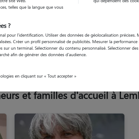
otre site Web.
qui dépendent des cooki
Trouv
es, telles que la langue que vous
es ?
Trouvez votre pet sitter
nal pour l'identification. Utiliser des données de géolocalisation précises
nalisées. Créer un profil personnalisé de publicités. Mesurer la performanc
 sur un terminal. Sélectionner du contenu personnalisé. Sélectionner des p
arché afin de générer des données d'audience.
yrénées-Atlantiques
Lembeye
nologies en cliquant sur « Tout accepter »
urs et familles d'accueil à Lem