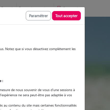
Favoris
Devenir pet sitter
Connexion
Paramétrer
Tout accepter
es et promenades
sous. Notez que si vous désactivez complètement les
Promenades
Promenades
Visites
Visites
e :
mesure de nous souvenir de vous d'une sessions à
 l'expérience ne sera peut-être pas adaptée à vos
r quel animal ?
s au contenu du site mais certaines fonctionnalités