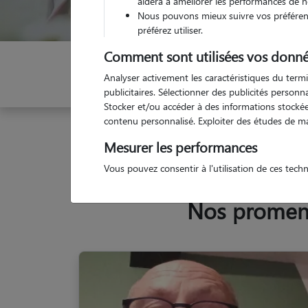
aidera à améliorer les performances de n
Nous pouvons mieux suivre vos préférenc
préférez utiliser.
Comment sont utilisées vos donné
Indiquez vos dates
Analyser activement les caractéristiques du termi
publicitaires. Sélectionner des publicités person
Stocker et/ou accéder à des informations stockées
contenu personnalisé. Exploiter des études de m
Garde animaux
France
Nouvelle Aquitaine
P
Mesurer les performances
Vous pouvez consentir à l'utilisation de ces tech
Nos promene