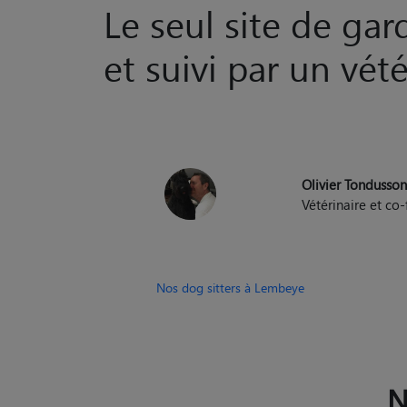
Olivier Tondusso
Vétérinaire et c
Nos dog sitters à Lembeye
N
Pet sitter Pau
Pet si
Pet sitter Hendaye
Pet sitt