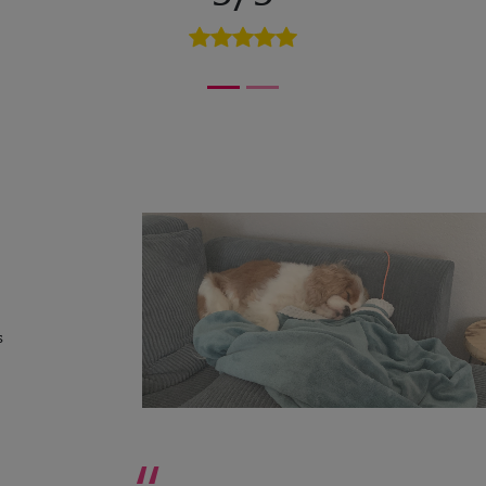
s
“
Une boule d’amour et de douceur ce petit Ruby. Tout
la famille est tombée sous son charme. Ce fut un
véritable bonheur de l’avoir avec boys pendant son
séjour.