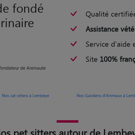
Assistance vété
Service d'aide 
Site
100% franç
n
o-fondateur de Animaute
Nos cat sitters à Lembeye
Nos Gardiens d'Animaux à Lem
os pet sitters autour de Lembe
tter Bayonne
Pet sitter Anglet
er Billère
Pet sitter Orthez