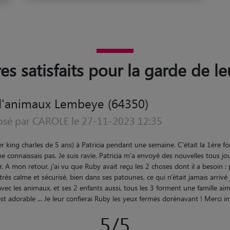
res satisfaits pour la garde de 
d'animaux Lembeye (64350)
sé par alain le 24-07-2016 05:47
e, à recommander absolument, message et photos régulières par sms d'elto
un grand merci pour la garde de mon chien
"
5/5