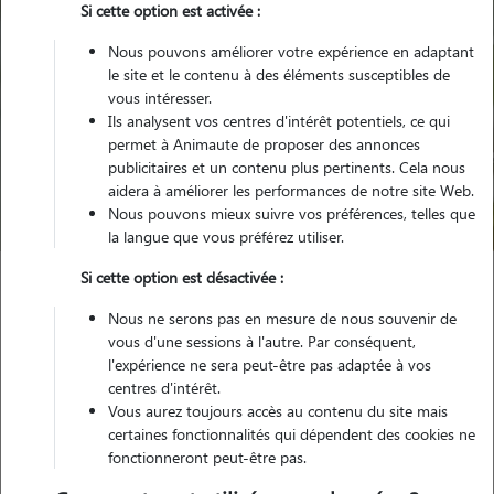
Si cette option est activée :
Nous pouvons améliorer votre expérience en adaptant
le site et le contenu à des éléments susceptibles de
vous intéresser.
Ils analysent vos centres d'intérêt potentiels, ce qui
Pour quel animal ?
permet à Animaute de proposer des annonces
publicitaires et un contenu plus pertinents. Cela nous
aidera à améliorer les performances de notre site Web.
Trouver mon Pet Sitter
Nous pouvons mieux suivre vos préférences, telles que
la langue que vous préférez utiliser.
Si cette option est désactivée :
Garde animaux
France
Nouvelle Aquitaine
Nous ne serons pas en mesure de nous souvenir de
Charente-Maritime
Les Portes-en-Ré
vous d'une sessions à l'autre. Par conséquent,
l'expérience ne sera peut-être pas adaptée à vos
centres d'intérêt.
Vous aurez toujours accès au contenu du site mais
certaines fonctionnalités qui dépendent des cookies ne
Plus de 2 propriétaires satisfaits pour
fonctionneront peut-être pas.
la garde de leur animal à Les Portes-