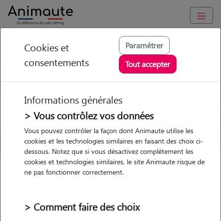
GARDE ANIMAUX à Les Portes-en-Ré : Garde chien et chat en
Paramétrer
Cookies et
famille ou à domicile, visites et promenades
consentements
Tout accepter
Trouvez une garde animaux à
Les Portes-en-Ré
Informations générales
Parmi nos pet-sitters à Les Portes-
> Vous contrôlez vos données
en-Ré
Vous pouvez contrôler la façon dont Animaute utilise les
cookies et les technologies similaires en faisant des choix ci-
dessous. Notez que si vous désactivez complètement les
cookies et technologies similaires, le site Animaute risque de
ne pas fonctionner correctement.
Garde
Garde
Promenades
Promenades
chez le Pet Sitter
chez le Pet Sitter
Visites
Visites
> Comment faire des choix