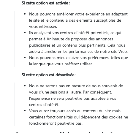
Si cette option est activée :
Nous pouvons améliorer votre expérience en adaptant
le site et le contenu à des éléments susceptibles de
vous intéresser.
Ils analysent vos centres d'intérêt potentiels, ce qui
Pour quel animal ?
permet à Animaute de proposer des annonces
publicitaires et un contenu plus pertinents. Cela nous
aidera à améliorer les performances de notre site Web.
Trouver mon Pet Sitter
Nous pouvons mieux suivre vos préférences, telles que
la langue que vous préférez utiliser.
Si cette option est désactivée :
Garde animaux
France
Bretagne
Cotes-d'Armor
Nous ne serons pas en mesure de nous souvenir de
Maël-Carhaix
vous d'une sessions à l'autre. Par conséquent,
l'expérience ne sera peut-être pas adaptée à vos
centres d'intérêt.
Vous aurez toujours accès au contenu du site mais
certaines fonctionnalités qui dépendent des cookies ne
Plus de 5 propriétaires satisfaits pour
fonctionneront peut-être pas.
la garde de leur animal à Maël-