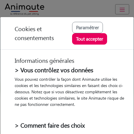
GARDE ANIMAUX à Maël-Carhaix : Garde chien et chat en
Paramétrer
Cookies et
famille ou à domicile, visites et promenades
consentements
Tout accepter
Trouvez une garde animaux à
Maël-Carhaix
Informations générales
Parmi nos pet-sitters à Maël-
> Vous contrôlez vos données
Carhaix
Vous pouvez contrôler la façon dont Animaute utilise les
cookies et les technologies similaires en faisant des choix ci-
dessous. Notez que si vous désactivez complètement les
cookies et technologies similaires, le site Animaute risque de
ne pas fonctionner correctement.
Garde
Garde
Promenades
Promenades
chez le Pet Sitter
chez le Pet Sitter
Visites
Visites
> Comment faire des choix