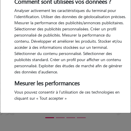
Comment sont utilisées vos données ?
Carhaix
Analyser activement les caractéristiques du terminal pour
l'identification. Utiliser des données de géolocalisation précises.
Mesurer la performance des publicités/annonces publicitaires.
-
Garde d'animaux Maël-
Sélectionner des publicités personnalisées. Créer un profil
Carhaix (22340)
personnalisé de publicités. Mesurer la performance du
 le 21-
Avis déposé par chantal le 22-
contenu. Développer et améliorer les produits. Stocker et/ou
03-2023 05:05
accéder à des informations stockées sur un terminal.
Sélectionner du contenu personnalisé. Sélectionner des
publicités standard. Créer un profil pour afficher un contenu
tout
"
L'accueil est sympathique , accueillant, en
personnalisé. Exploiter des études de marché afin de générer
rouvé
un mot parfait. Elle a su prendre soin de
des données d'audience.
ir
Cookie qui n'avait pas l'habitude d'être
gardé . Elise a envoyé régulièrement des
Mesurer les performances
photos et des messages ce qui nous a
Précédent
Suivant
Vous pouvez consentir à l'utilisation de ces technologies en
permis d'être rassuré . Elise est LA
cliquant sur « Tout accepter »
personne qu' il faut pour faire garder son
chat et pour qu'il se sente comme à la
maison A recommander à 100%
"
5/5