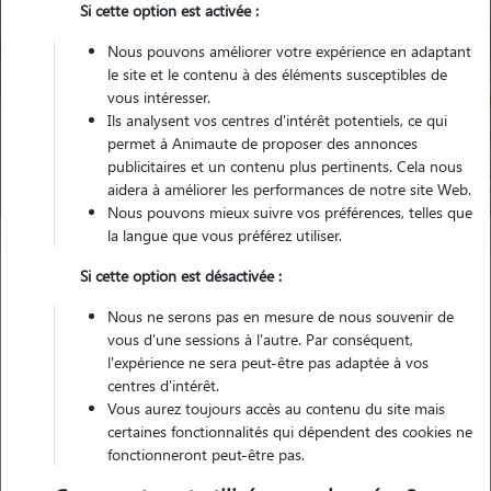
Si cette option est activée :
Nous pouvons améliorer votre expérience en adaptant
le site et le contenu à des éléments susceptibles de
Pour quel animal ?
vous intéresser.
Ils analysent vos centres d'intérêt potentiels, ce qui
permet à Animaute de proposer des annonces
Trouver mon Pet Sitter
publicitaires et un contenu plus pertinents. Cela nous
aidera à améliorer les performances de notre site Web.
Nous pouvons mieux suivre vos préférences, telles que
la langue que vous préférez utiliser.
Garde animaux
France
Bretagne
Cotes-d'Armor
Si cette option est désactivée :
Merdrignac
Nous ne serons pas en mesure de nous souvenir de
vous d'une sessions à l'autre. Par conséquent,
l'expérience ne sera peut-être pas adaptée à vos
centres d'intérêt.
Vous aurez toujours accès au contenu du site mais
Plus de 5 propriétaires satisfaits pour
certaines fonctionnalités qui dépendent des cookies ne
la garde de leur animal à Merdrignac
fonctionneront peut-être pas.