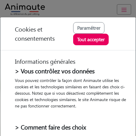
GARDE ANIMAUX à Merdrignac : Garde chien et chat en
Paramétrer
Cookies et
famille ou à domicile, visites et promenades
consentements
Tout accepter
Trouvez une garde animaux à
Merdrignac
Informations générales
Parmi nos pet-sitters à Merdrignac
> Vous contrôlez vos données
Vous pouvez contrôler la façon dont Animaute utilise les
cookies et les technologies similaires en faisant des choix ci-
dessous. Notez que si vous désactivez complètement les
cookies et technologies similaires, le site Animaute risque de
Garde
Garde
Promenades
Promenades
ne pas fonctionner correctement.
chez le Pet Sitter
chez le Pet Sitter
Visites
Visites
> Comment faire des choix