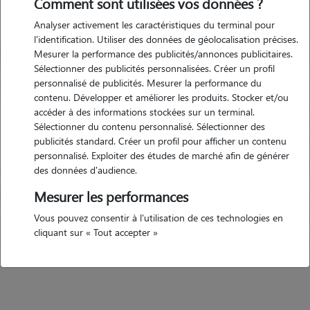
Comment sont utilisées vos données ?
'animaux Merdrignac
Garde d'animaux 
Analyser activement les caractéristiques du terminal pour
(22230)
l'identification. Utiliser des données de géolocalisation précises.
osé par Clemence le 23-
Avis déposé par Isab
Mesurer la performance des publicités/annonces publicitaires.
Sélectionner des publicités personnalisées. Créer un profil
09:23
10-2024 09:25
personnalisé de publicités. Mesurer la performance du
contenu. Développer et améliorer les produits. Stocker et/ou
itter avec sa famille, ses
"
Franchement rien à redire, nou
accéder à des informations stockées sur un terminal.
su me rassurer et apporter à
entièrement satisfait de christe
Sélectionner du contenu personnalisé. Sélectionner des
our et les câlins dont elle
prends le temps de donner des
publicités standard. Créer un profil pour afficher un contenu
Précédent
Suivant
étais très contente aussi de
de notre loulou. On voit qu'ell
personnalisé. Exploiter des études de marché afin de générer
photo de temps en temps.
animaux. Je recommande E
des données d'audience.
ci beaucoup !
"
remercions christelle
Mesurer les performances
5/5
5/5
Vous pouvez consentir à l'utilisation de ces technologies en
cliquant sur « Tout accepter »