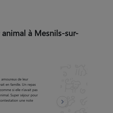
r animal à Mesnils-sur-
é.
"
Suivant