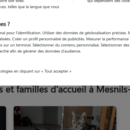
otre site Web.
qui dépendent des cooki
Trouv
es, telles que la langue que vous
es ?
Trouvez votre pet sitter
nal pour l'identification. Utiliser des données de géolocalisation précises
nalisées. Créer un profil personnalisé de publicités. Mesurer la performanc
 sur un terminal. Sélectionner du contenu personnalisé. Sélectionner des p
arché afin de générer des données d'audience.
esnils-sur-Iton
nologies en cliquant sur « Tout accepter »
et familles d'accueil à Mesnils-