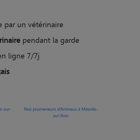
rinaire
pendant la garde
en ligne 7/7j
ais
s-sur-
Nos promeneurs d’Animaux à Mesnils-
sur-Iton
r-Iton