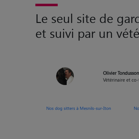
et suivi par un vété
Olivier Tondusso
Vétérinaire et c
Nos dog sitters à Mesnils-sur-Iton
No
Nos p