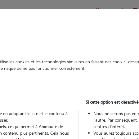
Comment ça marche ?
Recherche
nils-sur-Iton : Garde chien et chat en famille ou à domicile, v
 animaux à
ise les cookies et les technologies similaires en faisant des choix ci-des
Garde
Garde
ute risque de ne pas fonctionner correctement.
chez le Pet Sitter
chez le Pet Sitter
 à Mesnils-
Si cette option est désactivé
 en adaptant le site et le contenu à
Nous ne serons pas en 
sser.
l'autre. Par conséquent,
Pou
tiels, ce qui permet à Animaute de
centres d'intérêt.
n contenu plus pertinents. Cela nous
Vous aurez toujours accè