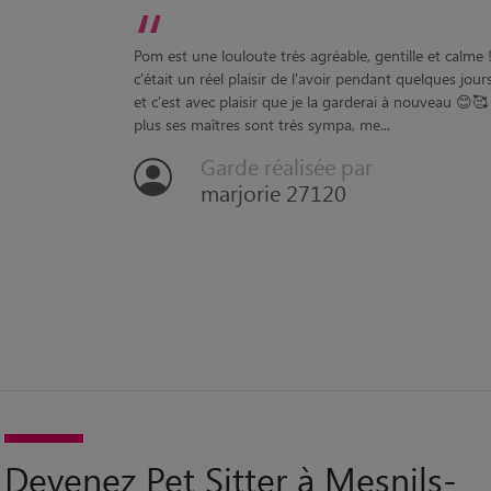
plus ses maîtres sont très sympa, me...
Garde réalisée par
marjorie 27120
Devenez Pet Sitter à Mesnils-
sur-Iton
Passionné par les animaux de compagnie ? Devenez pet sitter à
Mesnils-sur-Iton avec Animaute et accueillez des animaux pour profiter