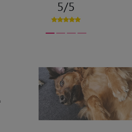
s
“
Pom est une louloute très agréable, gentille et calme 
c'était un réel plaisir de l'avoir pendant quelques jour
et c'est avec plaisir que je la garderai à nouveau 😊🥰