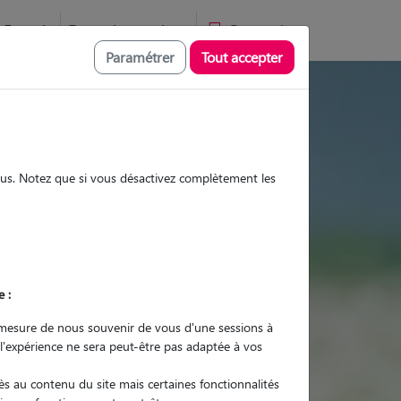
Favoris
Devenir pet sitter
Connexion
Paramétrer
Tout accepter
isites et promenades
sous. Notez que si vous désactivez complètement les
Promenades
Promenades
Visites
Visites
e :
mesure de nous souvenir de vous d'une sessions à
 l'expérience ne sera peut-être pas adaptée à vos
r quel animal ?
s au contenu du site mais certaines fonctionnalités