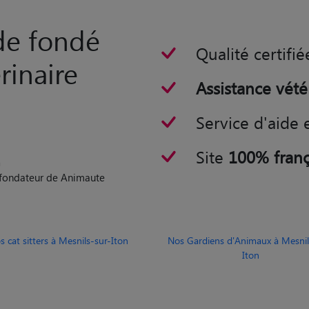
rinaire
Assistance vété
Service d'aide 
Site
100% franç
n
o-fondateur de Animaute
s cat sitters à Mesnils-sur-Iton
Nos Gardiens d'Animaux à Mesnil
Iton
et sitters autour de Mesnils-su