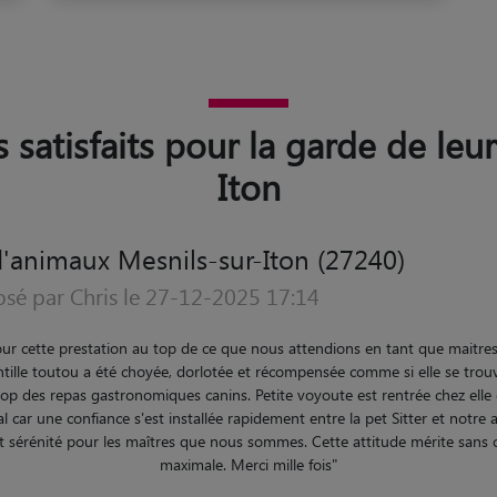
s satisfaits pour la garde de leu
Iton
'animaux Mesnils-sur-Iton (27240)
osé par Nadine le 20-08-2024 08:12
otre petit Icare a passé un très bon week-end, bien entouré et chouchout
5/5