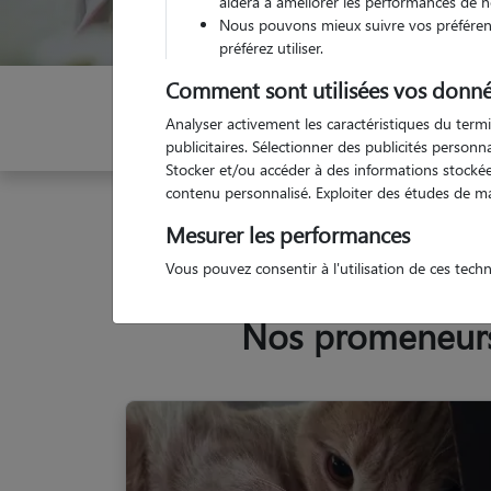
aidera à améliorer les performances de n
Nous pouvons mieux suivre vos préférenc
préférez utiliser.
Comment sont utilisées vos donné
Indiquez vos dates
Analyser activement les caractéristiques du termi
publicitaires. Sélectionner des publicités person
Stocker et/ou accéder à des informations stockées
contenu personnalisé. Exploiter des études de m
Garde animaux
France
Normandie
Eure
M
Mesurer les performances
Vous pouvez consentir à l'utilisation de ces tech
Nos promeneurs 