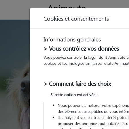
Cookies et consentements
GARDE ANIMAUX à Mes
Informations générales
Trouvez une garde
> Vous contrôlez vos données
Mesnils-sur-Iton
Vous pouvez contrôler la façon dont Animaute util
cookies et technologies similaires, le site Anima
Parmi nos 2 pet-sitters
sur-Iton
> Comment faire des choix
Si cette option est activée :
Nous pouvons améliorer votre expérience
des éléments susceptibles de vous intére
Ils analysent vos centres d'intérêt poten
proposer des annonces publicitaires et u