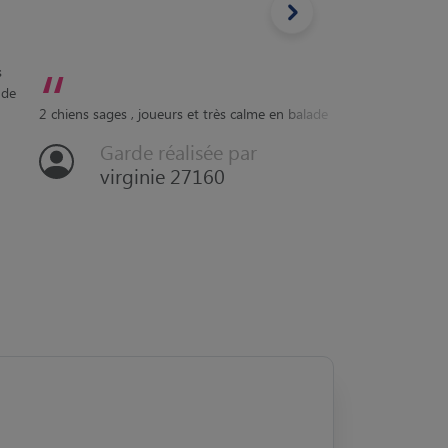
2 chiens sages , joueurs et très calme en balade
vite mi
Garde réalisée par
virginie 27160
Devenir Pet Sitter