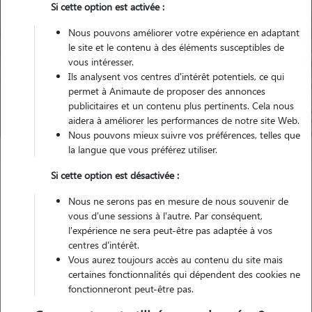
Si cette option est activée :
Nous pouvons améliorer votre expérience en adaptant
le site et le contenu à des éléments susceptibles de
Pour quel animal ?
vous intéresser.
Ils analysent vos centres d'intérêt potentiels, ce qui
permet à Animaute de proposer des annonces
Trouver mon Pet Sitter
publicitaires et un contenu plus pertinents. Cela nous
aidera à améliorer les performances de notre site Web.
Nous pouvons mieux suivre vos préférences, telles que
la langue que vous préférez utiliser.
Garde animaux
France
Auvergne-Rhône-Alpes
Rhône
Si cette option est désactivée :
Mions
Nous ne serons pas en mesure de nous souvenir de
vous d'une sessions à l'autre. Par conséquent,
l'expérience ne sera peut-être pas adaptée à vos
centres d'intérêt.
Nos promeneurs et familles d'accueil
Vous aurez toujours accès au contenu du site mais
à Mions (69780)
certaines fonctionnalités qui dépendent des cookies ne
fonctionneront peut-être pas.