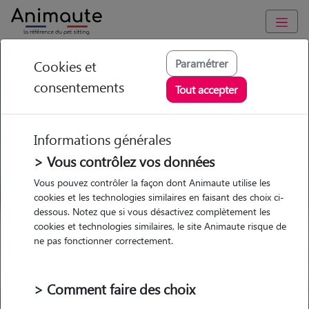
GARDE ANIMAUX à Mions : Garde chien et chat en famille ou
Paramétrer
Cookies et
à domicile, visites et promenades
consentements
Tout accepter
Trouvez une garde animaux à
Mions
Informations générales
Parmi nos 12 pet-sitters à Mions
> Vous contrôlez vos données
Vous pouvez contrôler la façon dont Animaute utilise les
cookies et les technologies similaires en faisant des choix ci-
dessous. Notez que si vous désactivez complètement les
cookies et technologies similaires, le site Animaute risque de
Garde
Garde
Promenades
Promenades
ne pas fonctionner correctement.
chez le Pet Sitter
chez le Pet Sitter
Visites
Visites
> Comment faire des choix