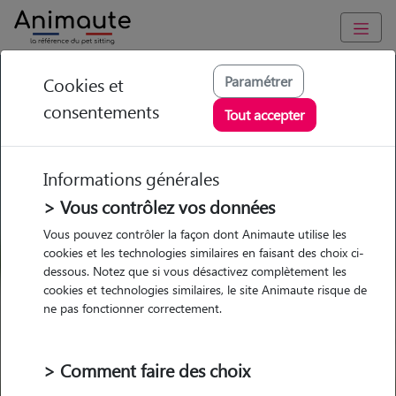
GARDE ANIMAUX à Montauroux : Garde chien et chat en
Paramétrer
Cookies et
famille ou à domicile, visites et promenades
consentements
Tout accepter
Trouvez une garde animaux à
Montauroux
Informations générales
Parmi nos 13 pet-sitters à
> Vous contrôlez vos données
Montauroux
Vous pouvez contrôler la façon dont Animaute utilise les
cookies et les technologies similaires en faisant des choix ci-
dessous. Notez que si vous désactivez complètement les
cookies et technologies similaires, le site Animaute risque de
ne pas fonctionner correctement.
Garde
Garde
Promenades
Promenades
chez le Pet Sitter
chez le Pet Sitter
Visites
Visites
> Comment faire des choix