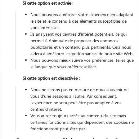
Si cette option est activée :
Nous pouvons améliorer votre expérience en adaptant
le site et le contenu à des éléments susceptibles de
vous intéresser.
Ils analysent vos centres d'intérêt potentiels, ce qui
Pour quel animal ?
permet à Animaute de proposer des annonces
publicitaires et un contenu plus pertinents. Cela nous
aidera à améliorer les performances de notre site Web.
Trouver mon Pet Sitter
Nous pouvons mieux suivre vos préférences, telles que
la langue que vous préférez utiliser.
Si cette option est désactivée :
Garde animaux
France
Provence Alpes Côte d'Azur
Var
Nous ne serons pas en mesure de nous souvenir de
Montauroux
vous d'une sessions à l'autre. Par conséquent,
l'expérience ne sera peut-être pas adaptée à vos
centres d'intérêt.
Nos familles d'accueil à Montauroux
Vous aurez toujours accès au contenu du site mais
(83440)
certaines fonctionnalités qui dépendent des cookies ne
fonctionneront peut-être pas.