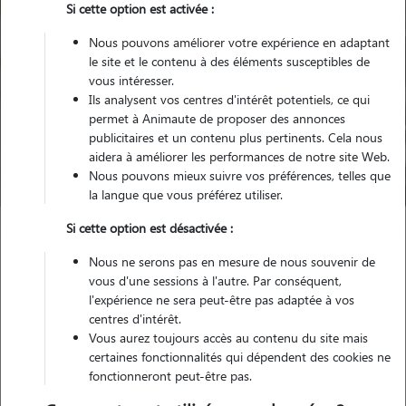
Si cette option est activée :
Nous pouvons améliorer votre expérience en adaptant
le site et le contenu à des éléments susceptibles de
vous intéresser.
Ils analysent vos centres d'intérêt potentiels, ce qui
Pour quel animal ?
permet à Animaute de proposer des annonces
publicitaires et un contenu plus pertinents. Cela nous
aidera à améliorer les performances de notre site Web.
Trouver mon Pet Sitter
Nous pouvons mieux suivre vos préférences, telles que
la langue que vous préférez utiliser.
Si cette option est désactivée :
Garde animaux
France
Ile-de-France
Hauts-de-Seine
Nous ne serons pas en mesure de nous souvenir de
Nanterre
vous d'une sessions à l'autre. Par conséquent,
l'expérience ne sera peut-être pas adaptée à vos
centres d'intérêt.
Nos familles d'accueil à Nanterre
Vous aurez toujours accès au contenu du site mais
(92000)
certaines fonctionnalités qui dépendent des cookies ne
fonctionneront peut-être pas.