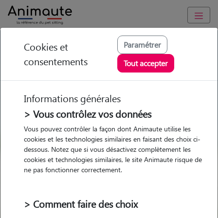
GARDE ANIMAUX à Nanterre : Garde chien et chat en famille
Paramétrer
Cookies et
ou à domicile, visites et promenades
consentements
Tout accepter
Trouvez une garde animaux à
Nanterre
Informations générales
Parmi nos 119 pet-sitters à
> Vous contrôlez vos données
Nanterre
Vous pouvez contrôler la façon dont Animaute utilise les
cookies et les technologies similaires en faisant des choix ci-
dessous. Notez que si vous désactivez complètement les
cookies et technologies similaires, le site Animaute risque de
ne pas fonctionner correctement.
Garde
Garde
Promenades
Promenades
chez le Pet Sitter
chez le Pet Sitter
Visites
Visites
> Comment faire des choix