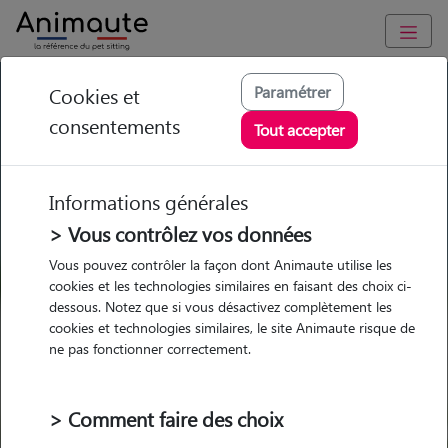
GARDE ANIMAUX à Noves : Garde chien et chat en famille ou
Paramétrer
Cookies et
à domicile, visites et promenades
consentements
Tout accepter
Trouvez une garde animaux à
Noves
Informations générales
Parmi nos 3 pet-sitters à Noves
> Vous contrôlez vos données
Vous pouvez contrôler la façon dont Animaute utilise les
cookies et les technologies similaires en faisant des choix ci-
dessous. Notez que si vous désactivez complètement les
cookies et technologies similaires, le site Animaute risque de
Garde
Garde
Promenades
Promenades
ne pas fonctionner correctement.
chez le Pet Sitter
chez le Pet Sitter
Visites
Visites
> Comment faire des choix