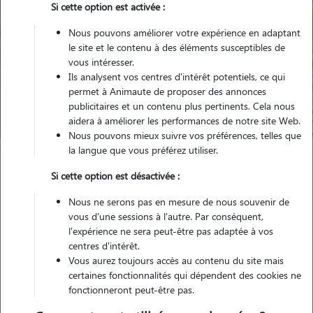
Si cette option est activée :
Nous pouvons améliorer votre expérience en adaptant
le site et le contenu à des éléments susceptibles de
Pour quel animal ?
vous intéresser.
Ils analysent vos centres d'intérêt potentiels, ce qui
permet à Animaute de proposer des annonces
Trouver mon Pet Sitter
publicitaires et un contenu plus pertinents. Cela nous
aidera à améliorer les performances de notre site Web.
Nous pouvons mieux suivre vos préférences, telles que
la langue que vous préférez utiliser.
Garde animaux
France
Provence Alpes Côte d'Azur
Si cette option est désactivée :
Bouches-du-Rhône
Noves
Nous ne serons pas en mesure de nous souvenir de
vous d'une sessions à l'autre. Par conséquent,
l'expérience ne sera peut-être pas adaptée à vos
centres d'intérêt.
Nos promeneurs et familles d'accueil
Vous aurez toujours accès au contenu du site mais
à Noves (13550)
certaines fonctionnalités qui dépendent des cookies ne
fonctionneront peut-être pas.