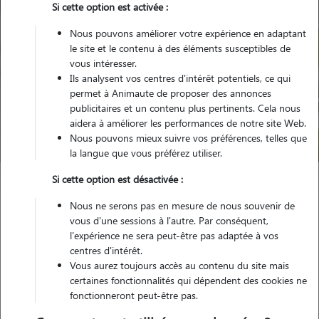
Si cette option est activée :
Nous pouvons améliorer votre expérience en adaptant
le site et le contenu à des éléments susceptibles de
vous intéresser.
Ils analysent vos centres d'intérêt potentiels, ce qui
Pour quel animal ?
permet à Animaute de proposer des annonces
publicitaires et un contenu plus pertinents. Cela nous
aidera à améliorer les performances de notre site Web.
Trouver mon Pet Sitter
Nous pouvons mieux suivre vos préférences, telles que
la langue que vous préférez utiliser.
Si cette option est désactivée :
Garde animaux
France
Bretagne
Finistère
Nous ne serons pas en mesure de nous souvenir de
Plougonven
vous d'une sessions à l'autre. Par conséquent,
l'expérience ne sera peut-être pas adaptée à vos
centres d'intérêt.
Vous aurez toujours accès au contenu du site mais
Nos promeneurs et familles d'accueil
certaines fonctionnalités qui dépendent des cookies ne
fonctionneront peut-être pas.
à Plougonven (29640)