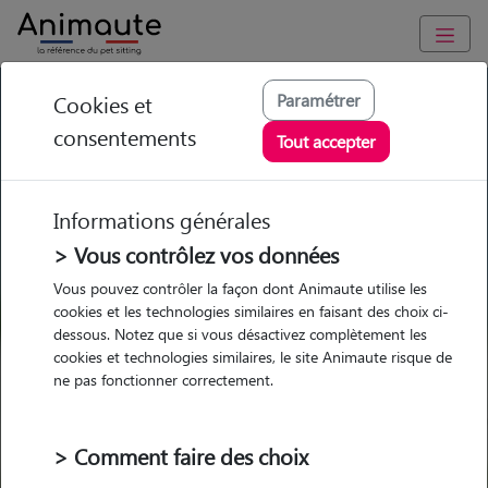
GARDE ANIMAUX à Plougonven : Garde chien et chat en
Paramétrer
Cookies et
famille ou à domicile, visites et promenades
consentements
Tout accepter
Trouvez une garde animaux à
Plougonven
Informations générales
Parmi nos 3 pet-sitters à
> Vous contrôlez vos données
Plougonven
Vous pouvez contrôler la façon dont Animaute utilise les
cookies et les technologies similaires en faisant des choix ci-
dessous. Notez que si vous désactivez complètement les
cookies et technologies similaires, le site Animaute risque de
ne pas fonctionner correctement.
Garde
Garde
Promenades
Promenades
chez le Pet Sitter
chez le Pet Sitter
Visites
Visites
> Comment faire des choix