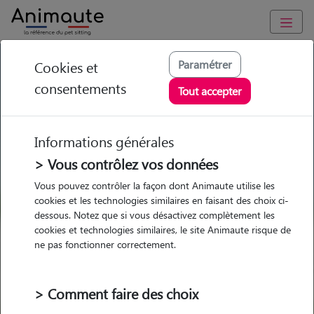
GARDE ANIMAUX à Plouigneau : Garde chien et chat en
Paramétrer
Cookies et
famille ou à domicile, visites et promenades
consentements
Tout accepter
Trouvez une garde animaux à
Plouigneau
Informations générales
Parmi nos 1 pet-sitters à
> Vous contrôlez vos données
Plouigneau
Vous pouvez contrôler la façon dont Animaute utilise les
cookies et les technologies similaires en faisant des choix ci-
dessous. Notez que si vous désactivez complètement les
cookies et technologies similaires, le site Animaute risque de
ne pas fonctionner correctement.
Garde
Garde
Promenades
Promenades
chez le Pet Sitter
chez le Pet Sitter
Visites
Visites
> Comment faire des choix