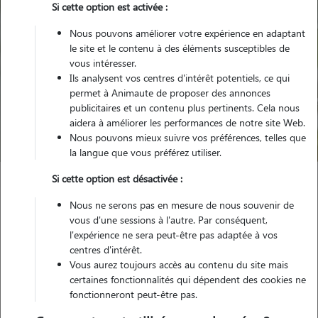
Si cette option est activée :
Nous pouvons améliorer votre expérience en adaptant
le site et le contenu à des éléments susceptibles de
vous intéresser.
Ils analysent vos centres d'intérêt potentiels, ce qui
Pour quel animal ?
permet à Animaute de proposer des annonces
publicitaires et un contenu plus pertinents. Cela nous
aidera à améliorer les performances de notre site Web.
Trouver mon Pet Sitter
Nous pouvons mieux suivre vos préférences, telles que
la langue que vous préférez utiliser.
Si cette option est désactivée :
Garde animaux
France
Bretagne
Finistère
Plouigneau
Nous ne serons pas en mesure de nous souvenir de
vous d'une sessions à l'autre. Par conséquent,
l'expérience ne sera peut-être pas adaptée à vos
centres d'intérêt.
Nos promeneurs et familles d'accueil
Vous aurez toujours accès au contenu du site mais
certaines fonctionnalités qui dépendent des cookies ne
à Plouigneau (29610)
fonctionneront peut-être pas.