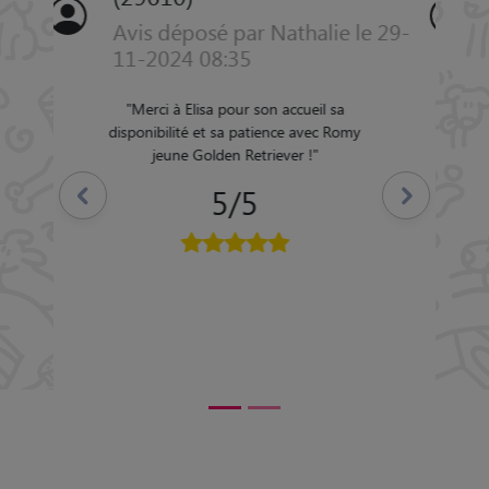
Avis déposé par Aline le 24-05-
2023 07:55
"
Merci à Elise, Elise à très bien soigner mes
3 chats Léo, Cléa et Silky pendant une
semaine, Sachant que Silky à la leucémie,
elle a un traitement et une alimentation
Précédent
Suivant
particulière (foie et du coeur) pour ses
globules rouges Elise à très bien gérer son
traitement et son alimentation. Mes loulous
ont été très bien soignés Merci Elise !!
"
5/5