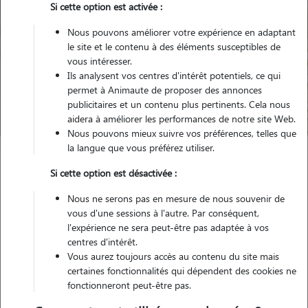
Si cette option est activée :
Nous pouvons améliorer votre expérience en adaptant
le site et le contenu à des éléments susceptibles de
Pour quel animal ?
vous intéresser.
Ils analysent vos centres d'intérêt potentiels, ce qui
permet à Animaute de proposer des annonces
Trouver mon Pet Sitter
publicitaires et un contenu plus pertinents. Cela nous
aidera à améliorer les performances de notre site Web.
Nous pouvons mieux suivre vos préférences, telles que
la langue que vous préférez utiliser.
Garde animaux
France
Ile-de-France
Yvelines
Poissy
Si cette option est désactivée :
Nous ne serons pas en mesure de nous souvenir de
Nos familles d'accueil à Poissy (78300)
vous d'une sessions à l'autre. Par conséquent,
l'expérience ne sera peut-être pas adaptée à vos
centres d'intérêt.
Vous aurez toujours accès au contenu du site mais
certaines fonctionnalités qui dépendent des cookies ne
fonctionneront peut-être pas.