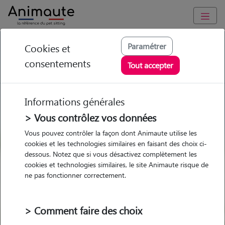
GARDE ANIMAUX à Poissy : Garde chien et chat en famille ou
Paramétrer
Cookies et
à domicile, visites et promenades
consentements
Tout accepter
Trouvez une garde animaux à
Poissy
Informations générales
Parmi nos 46 pet-sitters à Poissy
> Vous contrôlez vos données
Vous pouvez contrôler la façon dont Animaute utilise les
cookies et les technologies similaires en faisant des choix ci-
dessous. Notez que si vous désactivez complètement les
cookies et technologies similaires, le site Animaute risque de
Garde
Garde
Promenades
Promenades
ne pas fonctionner correctement.
chez le Pet Sitter
chez le Pet Sitter
Visites
Visites
> Comment faire des choix