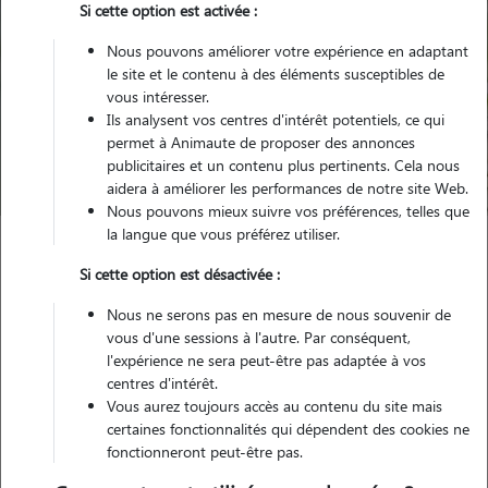
Si cette option est activée :
Nous pouvons améliorer votre expérience en adaptant
le site et le contenu à des éléments susceptibles de
Pour quel animal ?
vous intéresser.
Ils analysent vos centres d'intérêt potentiels, ce qui
permet à Animaute de proposer des annonces
Trouver mon Pet Sitter
publicitaires et un contenu plus pertinents. Cela nous
aidera à améliorer les performances de notre site Web.
Nous pouvons mieux suivre vos préférences, telles que
la langue que vous préférez utiliser.
Garde animaux
France
Ile-de-France
Val-d'Oise
Si cette option est désactivée :
Pontoise
Nous ne serons pas en mesure de nous souvenir de
vous d'une sessions à l'autre. Par conséquent,
Nos familles d'accueil à Pontoise
l'expérience ne sera peut-être pas adaptée à vos
centres d'intérêt.
(95000)
Vous aurez toujours accès au contenu du site mais
certaines fonctionnalités qui dépendent des cookies ne
fonctionneront peut-être pas.