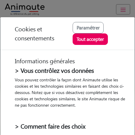
GARDE ANIMAUX à Pontoise : Garde chien et chat en famille
Paramétrer
Cookies et
ou à domicile, visites et promenades
consentements
Tout accepter
Trouvez une garde animaux à
Pontoise
Informations générales
Parmi nos 54 pet-sitters à Pontoise
> Vous contrôlez vos données
Vous pouvez contrôler la façon dont Animaute utilise les
cookies et les technologies similaires en faisant des choix ci-
dessous. Notez que si vous désactivez complètement les
cookies et technologies similaires, le site Animaute risque de
Garde
Garde
Promenades
Promenades
ne pas fonctionner correctement.
chez le Pet Sitter
chez le Pet Sitter
Visites
Visites
> Comment faire des choix