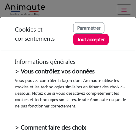
GARDE ANIMAUX à Port-Saint-Louis-du-Rhône : Garde chien
Paramétrer
Cookies et
et chat en famille ou à domicile, visites et promenades
consentements
Tout accepter
Trouvez une garde animaux à
Port-Saint-Louis-du-Rhône
Informations générales
Parmi nos pet-sitters à Port-Saint-
> Vous contrôlez vos données
Louis-du-Rhône
Vous pouvez contrôler la façon dont Animaute utilise les
cookies et les technologies similaires en faisant des choix ci-
dessous. Notez que si vous désactivez complètement les
cookies et technologies similaires, le site Animaute risque de
ne pas fonctionner correctement.
Garde
Garde
Promenades
Promenades
chez le Pet Sitter
chez le Pet Sitter
Visites
Visites
> Comment faire des choix