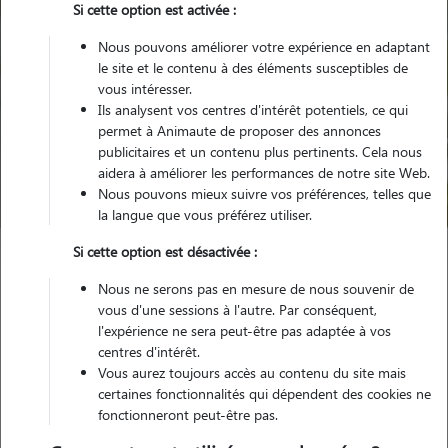
Si cette option est activée :
Nous pouvons améliorer votre expérience en adaptant
le site et le contenu à des éléments susceptibles de
vous intéresser.
Ils analysent vos centres d'intérêt potentiels, ce qui
Pour quel animal ?
permet à Animaute de proposer des annonces
publicitaires et un contenu plus pertinents. Cela nous
aidera à améliorer les performances de notre site Web.
Trouver mon Pet Sitter
Nous pouvons mieux suivre vos préférences, telles que
la langue que vous préférez utiliser.
Si cette option est désactivée :
Garde animaux
France
Provence Alpes Côte d'Azur
Nous ne serons pas en mesure de nous souvenir de
Bouches-du-Rhône
Port-Saint-Louis-du-Rhône
vous d'une sessions à l'autre. Par conséquent,
l'expérience ne sera peut-être pas adaptée à vos
centres d'intérêt.
Vous aurez toujours accès au contenu du site mais
certaines fonctionnalités qui dépendent des cookies ne
Plus de 4 propriétaires satisfaits pour
fonctionneront peut-être pas.
la garde de leur animal à Port-Saint-