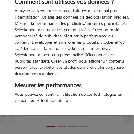
Comment sont utilisées vos données ?
Louis-du-Rhône
Analyser activement les caractéristiques du terminal pour
l'identification. Utiliser des données de géolocalisation précises.
Mesurer la performance des publicités/annonces publicitaires.
aint-
Garde d'animaux Port-Saint-
Sélectionner des publicités personnalisées. Créer un profil
)
Louis-du-Rhône (13230)
personnalisé de publicités. Mesurer la performance du
22-08-
Avis déposé par Tatiana le 29-
contenu. Développer et améliorer les produits. Stocker et/ou
07-2017 06:30
accéder à des informations stockées sur un terminal.
Sélectionner du contenu personnalisé. Sélectionner des
publicités standard. Créer un profil pour afficher un contenu
i
"
Personne au top avec iron Tout à été
personnalisé. Exploiter des études de marché afin de générer
parfait !!! Je le recommande vivement
"
des données d'audience.
 et
Précédent
Suivant
4.5/5
u
Mesurer les performances
Vous pouvez consentir à l'utilisation de ces technologies en
cliquant sur « Tout accepter »