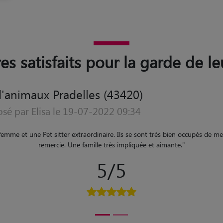
es satisfaits pour la garde de l
'animaux Pradelles (43420)
osé par Andrée le 03-01-2016 05:42
n soigné, en famille avec deux petits chiens très gentils qui l'ont adopté. 
a fait très plaisier quand vous étes à l'autre bout de la France. Je renouvel
recommande à tous
"
5/5