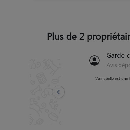
Plus de 2 propriétair
Garde d
Avis dép
"
mon chat a été trés bie
message avec photo cel
Précédent