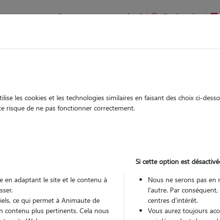
Comment ça marche ?
Recherche
 Pradelles : Garde chien et chat en famille ou à domicile, visit
 animaux à
ise les cookies et les technologies similaires en faisant des choix ci-des
Garde
Garde
ute risque de ne pas fonctionner correctement.
chez le Pet Sitter
chez le Pet Sitter
 à Pradelles
Si cette option est désactivé
 en adaptant le site et le contenu à
Nous ne serons pas en 
sser.
l'autre. Par conséquent,
Pou
tiels, ce qui permet à Animaute de
centres d'intérêt.
n contenu plus pertinents. Cela nous
Vous aurez toujours accè