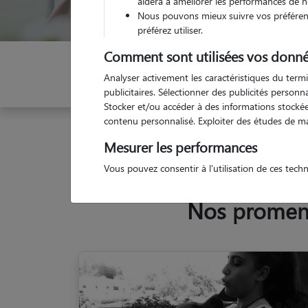
aidera à améliorer les performances de n
Nous pouvons mieux suivre vos préférenc
préférez utiliser.
Comment sont utilisées vos donné
Indiquez vos dates
Analyser activement les caractéristiques du termi
publicitaires. Sélectionner des publicités person
Stocker et/ou accéder à des informations stockées
contenu personnalisé. Exploiter des études de m
Garde animaux
France
Auvergne-Rhône-Alpes
Mesurer les performances
Vous pouvez consentir à l'utilisation de ces tech
Nos promeneu