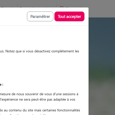
Favoris
Devenir pet sitter
Connexion
Paramétrer
Tout accepter
es et promenades
sous. Notez que si vous désactivez complètement les
Promenades
Promenades
Visites
Visites
e :
mesure de nous souvenir de vous d'une sessions à
 l'expérience ne sera peut-être pas adaptée à vos
r quel animal ?
s au contenu du site mais certaines fonctionnalités