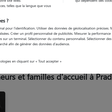
otre site Web.
qui dépendent des cooki
Trouv
es, telles que la langue que vous
es ?
Trouvez votre pet sitter
nal pour l'identification. Utiliser des données de géolocalisation précises
nalisées. Créer un profil personnalisé de publicités. Mesurer la performanc
 sur un terminal. Sélectionner du contenu personnalisé. Sélectionner des p
arché afin de générer des données d'audience.
Haute-Loire
Pradelles
nologies en cliquant sur « Tout accepter »
rs et familles d'accueil à Prad