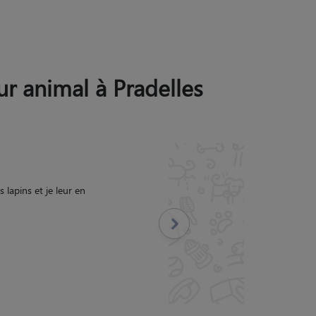
eur animal à Pradelles
J'avais tous les jours un
lerai la garde et je la
Suivant