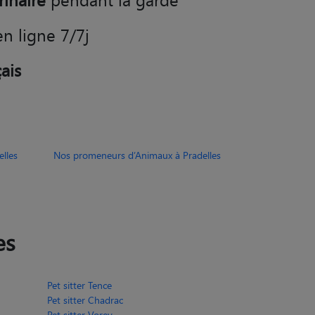
rinaire
pendant la garde
en ligne 7/7j
ais
lles
Nos promeneurs d’Animaux à Pradelles
es
Pet sitter Tence
Pet sitter Chadrac