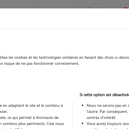
Comment ça marche ?
Recherche
get-Théniers : Garde chien et chat en famille ou à domicile, vi
 animaux à
ise les cookies et les technologies similaires en faisant des choix ci-des
Garde
Garde
ute risque de ne pas fonctionner correctement.
chez le Pet Sitter
chez le Pet Sitter
 Puget-
Si cette option est désactivé
 en adaptant le site et le contenu à
Nous ne serons pas en 
sser.
l'autre. Par conséquent,
Pou
tiels, ce qui permet à Animaute de
centres d'intérêt.
n contenu plus pertinents. Cela nous
Vous aurez toujours accè