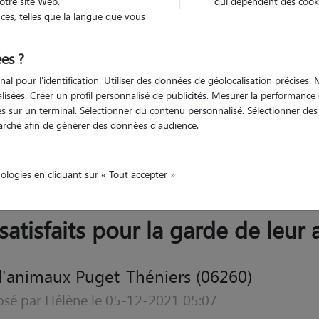
otre site Web.
qui dépendent des cooki
Trouv
es, telles que la langue que vous
es ?
Trouvez votre pet sitter
nal pour l'identification. Utiliser des données de géolocalisation précises
nalisées. Créer un profil personnalisé de publicités. Mesurer la performanc
 sur un terminal. Sélectionner du contenu personnalisé. Sélectionner des p
arché afin de générer des données d'audience.
Azur
Alpes-Maritimes
Puget-Théniers
nologies en cliquant sur « Tout accepter »
 satisfaits pour la garde de leur
'animaux Puget-Théniers (06260)
osé par Hélène le 05-12-2021 05:07