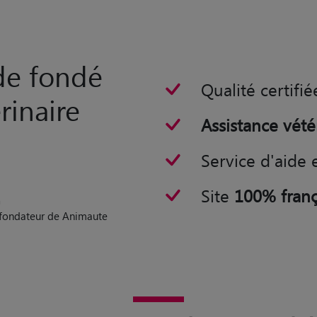
rde fondé
Qualité certifié
rinaire
Assistance vété
Service d'aide 
Site
100% franç
n
o-fondateur de Animaute