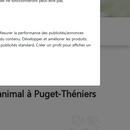
es ne fonctionneront peut-être pas.
er mon Pet Sitter
Réservez !
. Mesurer la performance des publicités/annonces
e du contenu. Développer et améliorer les produits.
ublicités standard. Créer un profil pour afficher un
 animal à Puget-Théniers