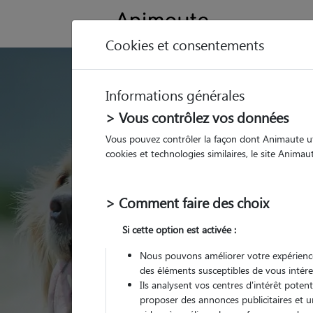
Cookies et consentements
GARDE ANIMAUX à Pu
Informations générales
Trouvez une garde
> Vous contrôlez vos données
Puget-Théniers
Vous pouvez contrôler la façon dont Animaute util
cookies et technologies similaires, le site Anima
Parmi nos pet-sitters à
Théniers
> Comment faire des choix
Si cette option est activée :
Nous pouvons améliorer votre expérience
des éléments susceptibles de vous intére
Ils analysent vos centres d'intérêt poten
proposer des annonces publicitaires et u