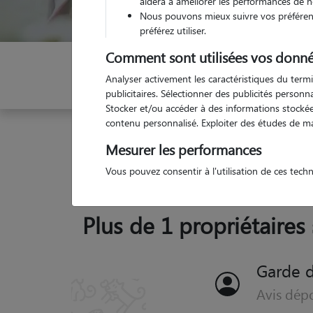
aidera à améliorer les performances de n
Nous pouvons mieux suivre vos préférenc
préférez utiliser.
Comment sont utilisées vos donné
Indiquez vos dates
Analyser activement les caractéristiques du termi
publicitaires. Sélectionner des publicités person
Stocker et/ou accéder à des informations stockées
contenu personnalisé. Exploiter des études de m
Garde animaux
France
Provence Alpes Côte d'
Mesurer les performances
Vous pouvez consentir à l'utilisation de ces tech
Plus de 1 propriétaires
Garde d
Avis dép