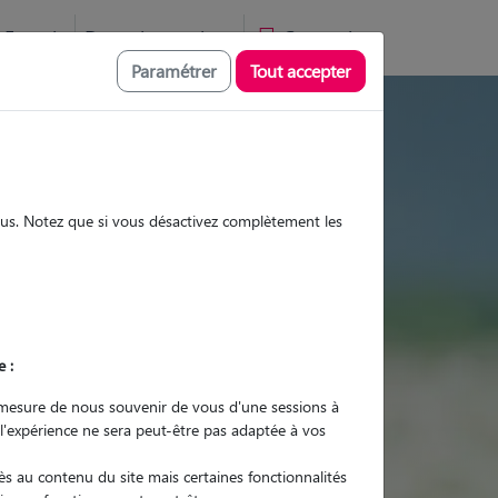
Favoris
Devenir pet sitter
Connexion
Paramétrer
Tout accepter
sites et promenades
sous. Notez que si vous désactivez complètement les
Promenades
Promenades
Visites
Visites
e :
mesure de nous souvenir de vous d'une sessions à
 l'expérience ne sera peut-être pas adaptée à vos
r quel animal ?
s au contenu du site mais certaines fonctionnalités