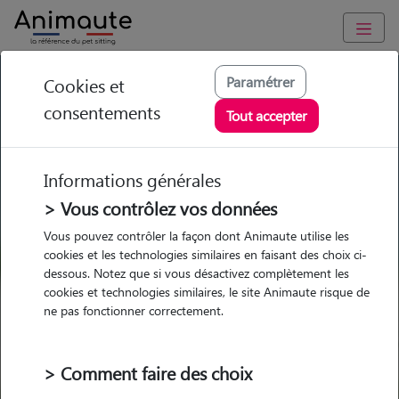
GARDE ANIMAUX à Roissy-en-France : Garde chien et chat en
Paramétrer
Cookies et
famille ou à domicile, visites et promenades
consentements
Tout accepter
Trouvez une garde animaux à
Roissy-en-France
Informations générales
Parmi nos 2 pet-sitters à Roissy-
> Vous contrôlez vos données
en-France
Vous pouvez contrôler la façon dont Animaute utilise les
cookies et les technologies similaires en faisant des choix ci-
dessous. Notez que si vous désactivez complètement les
cookies et technologies similaires, le site Animaute risque de
ne pas fonctionner correctement.
Garde
Garde
Promenades
Promenades
chez le Pet Sitter
chez le Pet Sitter
Visites
Visites
> Comment faire des choix