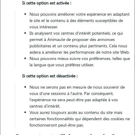
Si cette option est activée :
Nous pouvons améliorer votre expérience en adaptant
le site et le contenu à des éléments susceptibles de
vous intéresser.
Ils analysent vos centres d'intérêt potentiels, ce qui
Pour quel animal ?
permet à Animaute de proposer des annonces
publicitaires et un contenu plus pertinents. Cela nous
aidera à améliorer les performances de notre site Web.
Trouver mon Pet Sitter
Nous pouvons mieux suivre vos préférences, telles que
la langue que vous préférez utiliser.
Si cette option est désactivée :
Garde animaux
France
Ile-de-France
Val-d'Oise
Nous ne serons pas en mesure de nous souvenir de
Roissy-en-France
vous d'une sessions à l'autre. Par conséquent,
l'expérience ne sera peut-être pas adaptée à vos
centres d'intérêt.
Vous aurez toujours accès au contenu du site mais
Nos promeneurs et familles d'accueil
certaines fonctionnalités qui dépendent des cookies ne
fonctionneront peut-être pas.
à Roissy-en-France (95700)