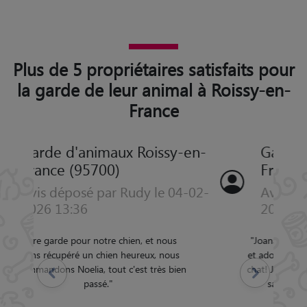
Plus de 5 propriétaires satisfaits pour
la garde de leur animal à Roissy-en-
France
Garde d'animaux Roissy-en-
France (95700)
Avis déposé par Anne le 19-05-
2024 06:58
"
Joana c'est une cat sitter géniale, gentille
et adorable, elle s'est bien occupée de mon
chat! J'ai pu passer mes vacances en calme,
Précédent
Suivant
sachant que mon chat va bien! Je
recommande vivement!
"