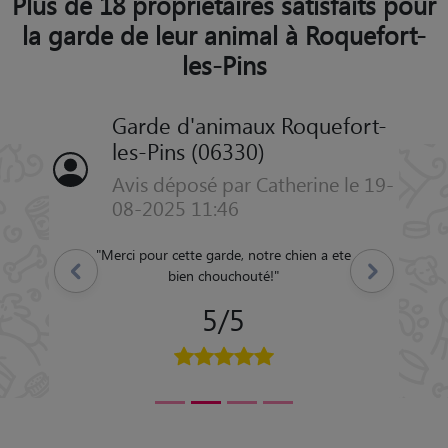
Plus de 18 propriétaires satisfaits pour
la garde de leur animal à Roquefort-
les-Pins
Garde d'animaux Roquefort-
les-Pins (06330)
Avis déposé par Catherine le 19-
08-2025 11:46
"
Merci pour cette garde, notre chien a ete
Précédent
Suivant
bien chouchouté!
"
5/5