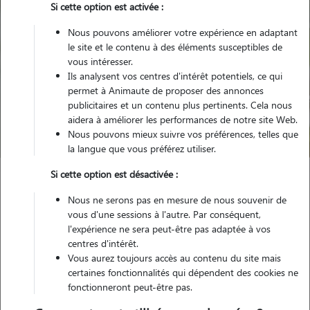
Si cette option est activée :
Nous pouvons améliorer votre expérience en adaptant
le site et le contenu à des éléments susceptibles de
vous intéresser.
Ils analysent vos centres d'intérêt potentiels, ce qui
Pour quel animal ?
permet à Animaute de proposer des annonces
publicitaires et un contenu plus pertinents. Cela nous
aidera à améliorer les performances de notre site Web.
Trouver mon Pet Sitter
Nous pouvons mieux suivre vos préférences, telles que
la langue que vous préférez utiliser.
Si cette option est désactivée :
Garde animaux
France
Provence Alpes Côte d'Azur
Nous ne serons pas en mesure de nous souvenir de
Alpes-Maritimes
Roquefort-les-Pins
vous d'une sessions à l'autre. Par conséquent,
l'expérience ne sera peut-être pas adaptée à vos
centres d'intérêt.
Vous aurez toujours accès au contenu du site mais
Nos promeneurs et familles d'accueil
certaines fonctionnalités qui dépendent des cookies ne
fonctionneront peut-être pas.
à Roquefort-les-Pins (06330)