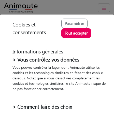
GARDE ANIMAUX à Roquefort-les-Pins : Garde chien et chat
Paramétrer
Cookies et
en famille ou à domicile, visites et promenades
consentements
Tout accepter
Trouvez une garde animaux à
Roquefort-les-Pins
Informations générales
Parmi nos 6 pet-sitters à
> Vous contrôlez vos données
Roquefort-les-Pins
Vous pouvez contrôler la façon dont Animaute utilise les
cookies et les technologies similaires en faisant des choix ci-
dessous. Notez que si vous désactivez complètement les
cookies et technologies similaires, le site Animaute risque de
ne pas fonctionner correctement.
Garde
Garde
Promenades
Promenades
chez le Pet Sitter
chez le Pet Sitter
Visites
Visites
> Comment faire des choix