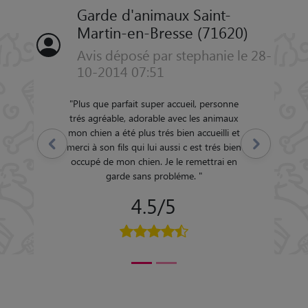
Garde d'animaux Saint-
20)
Martin-en-Bresse (71620)
 le 28-
Avis déposé par PHILIPPE le 28-
04-2014 10:29
ne
"
La garde s'est très bien déroulé. Petsitter à
ux
recommander pour les chats.
"
 et
5/5
Précédent
Suivant
ien
en