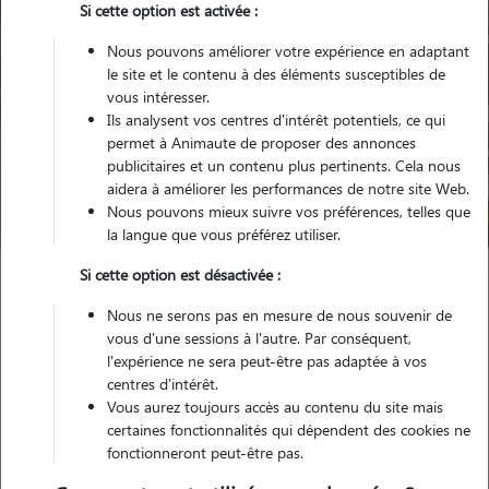
Si cette option est activée :
Nous pouvons améliorer votre expérience en adaptant
le site et le contenu à des éléments susceptibles de
vous intéresser.
Ils analysent vos centres d'intérêt potentiels, ce qui
Pour quel animal ?
permet à Animaute de proposer des annonces
publicitaires et un contenu plus pertinents. Cela nous
aidera à améliorer les performances de notre site Web.
Trouver mon Pet Sitter
Nous pouvons mieux suivre vos préférences, telles que
la langue que vous préférez utiliser.
Si cette option est désactivée :
Garde animaux
France
Bourgogne-Franche-Comte
Nous ne serons pas en mesure de nous souvenir de
Saône-et-Loire
Saint-Martin-en-Bresse
vous d'une sessions à l'autre. Par conséquent,
l'expérience ne sera peut-être pas adaptée à vos
centres d'intérêt.
Vous aurez toujours accès au contenu du site mais
Nos promeneurs et familles d'accueil
certaines fonctionnalités qui dépendent des cookies ne
fonctionneront peut-être pas.
à Saint-Martin-en-Bresse (71620)