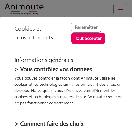
GARDE ANIMAUX à Saint-Martin-en-Bresse : Garde chien et
Paramétrer
Cookies et
chat en famille ou à domicile, visites et promenades
consentements
Tout accepter
Trouvez une garde animaux à
Saint-Martin-en-Bresse
Informations générales
Parmi nos 1 pet-sitters à Saint-
> Vous contrôlez vos données
Martin-en-Bresse
Vous pouvez contrôler la façon dont Animaute utilise les
cookies et les technologies similaires en faisant des choix ci-
dessous. Notez que si vous désactivez complètement les
cookies et technologies similaires, le site Animaute risque de
ne pas fonctionner correctement.
Garde
Garde
Promenades
Promenades
chez le Pet Sitter
chez le Pet Sitter
Visites
Visites
> Comment faire des choix